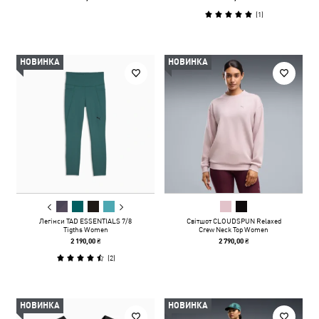
(
1
)
НОВИНКА
НОВИНКА
Легінси TAD ESSENTIALS 7/8
Світшот CLOUDSPUN Relaxed
Tigths Women
Crew Neck Top Women
2 190,00 ₴
2 790,00 ₴
(
2
)
НОВИНКА
НОВИНКА