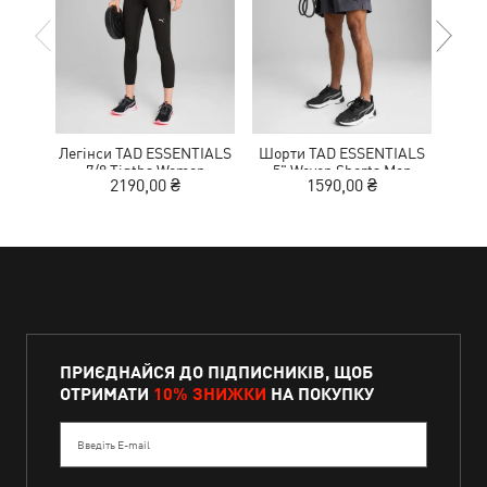
Легінси TAD ESSENTIALS
Шорти TAD ESSENTIALS
К
7/8 Tigths Women
5" Woven Shorts Men
NITR
2190,00 ₴
1590,00 ₴
1
ПРИЄДНАЙСЯ ДО ПІДПИСНИКІВ, ЩОБ
ОТРИМАТИ
10% ЗНИЖКИ
НА ПОКУПКУ
Введіть E-mail