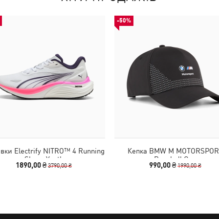
-50%
івки Electrify NITRO™ 4 Running
Кепка BMW M MOTORSPOR
Shoes Youth
Baseball Cap
1890,00 ₴
990,00 ₴
3790,00 ₴
1990,00 ₴