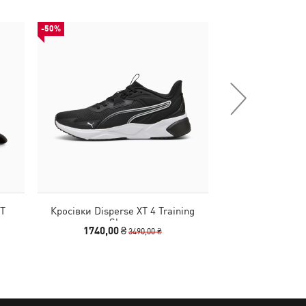
-50%
НОВИНКА
T
Кросівки Disperse XT 4 Training
Кросівки Flare 
Shoes
Shoes
1740,00 ₴
3990
3490,00 ₴