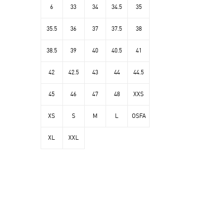
6
33
34
34.5
35
35.5
36
37
37.5
38
38.5
39
40
40.5
41
42
42.5
43
44
44.5
45
46
47
48
XXS
XS
S
M
L
OSFA
XL
XXL