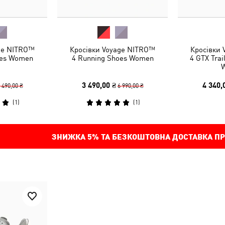
ge NITRO™
Кросівки Voyage NITRO™
Кросівки
oes Women
4 Running Shoes Women
4 GTX Trai
3 490,00 ₴
4 340,
 490,00 ₴
6 990,00 ₴
(
1
)
(
1
)
ЗНИЖКА
5%
ТА БЕЗКОШТОВНА ДОСТАВКА ПР