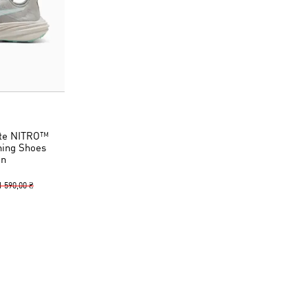
ate NITRO™
nning Shoes
n
1 590,00 ₴