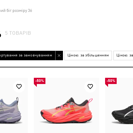
ий біг розміру 36
6
5
ТОВАРІВ
ортування за замовчуванням
Ціною: за збільшенням
Ціною: з
-50%
-50%