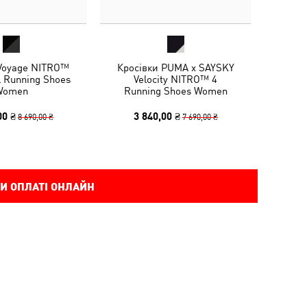
 Voyage NITRO™
Кросівки PUMA x SAYSKY
l Running Shoes
Velocity NITRO™ 4
Women
Running Shoes Women
00 ₴
3 840,00 ₴
8 690,00 ₴
7 690,00 ₴
И ОПЛАТІ ОНЛАЙН