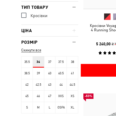
ТИП ТОВАРУ
Кросівки
Кросівки Voya
4 Running Sh
ЦІНА
РОЗМІР
5 240,00 ₴
7
Скинути все
35.5
36
37
37.5
38
38.5
39
40
40.5
41
42
42.5
43
44
44.5
45
46
47
XXS
XS
-53%
S
M
L
OSFA
XL