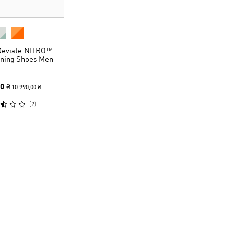
Deviate NITRO™
nning Shoes Men
0 ₴
10 990,00 ₴
(
2
)