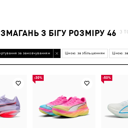
ЗМАГАНЬ З БІГУ РОЗМІРУ 46
3
Т
ортування за замовчуванням
Ціною: за збільшенням
Ціною: з
-30%
-50%