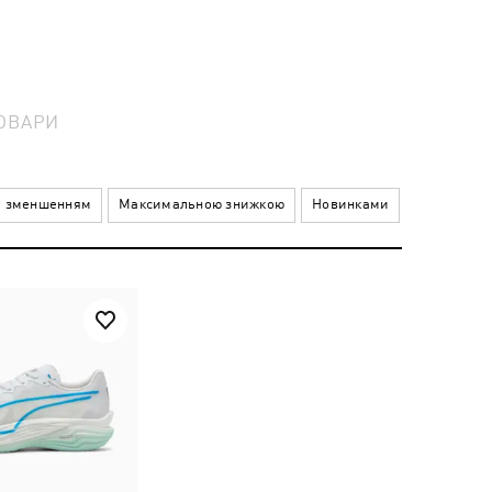
ОВАРИ
а зменшенням
Максимальною знижкою
Новинками