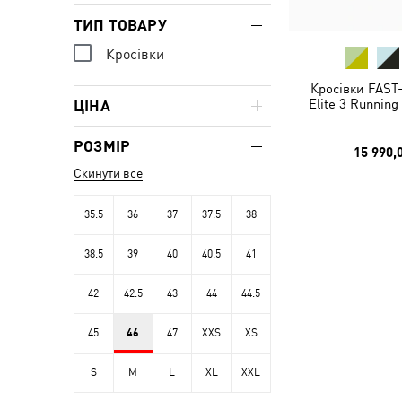
ТИП ТОВАРУ
Кросівки
Кросівки FAST
Elite 3 Runnin
ЦІНА
РОЗМІР
15 990,
Скинути все
35.5
36
37
37.5
38
38.5
39
40
40.5
41
42
42.5
43
44
44.5
45
46
47
XXS
XS
S
M
L
XL
XXL