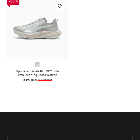
-53%
Кросівки Deviate NITRO™ Elite
Trail Running Shoes Women
11 590,00 ₴
5 490,00 ₴