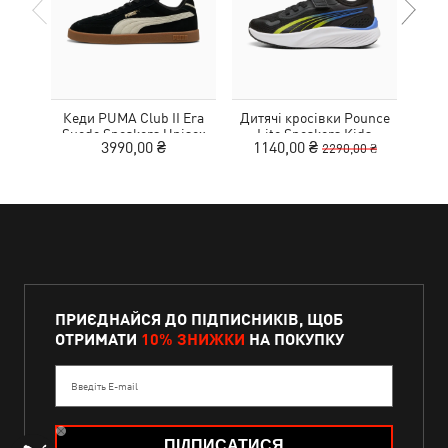
Кеди PUMA Club II Era
Дитячі кросівки Pounce
Дитя
Suede Sneakers Unisex
Lite Sneakers Kids
L
3990,00 ₴
1140,00 ₴
1
2290,00 ₴
ПРИЄДНАЙСЯ ДО ПІДПИСНИКІВ, ЩОБ
ОТРИМАТИ
10% ЗНИЖКИ
НА ПОКУПКУ
Введіть E-mail
ПІДПИСАТИСЯ