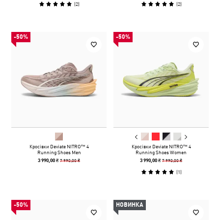
(
2
)
(
2
)
-50%
-50%
Кросівки Deviate NITRO™ 4
Кросівки Deviate NITRO™ 4
Running Shoes Men
Running Shoes Women
7 990,00 ₴
7 990,00 ₴
3 990,00 ₴
3 990,00 ₴
(
1
)
-50%
НОВИНКА