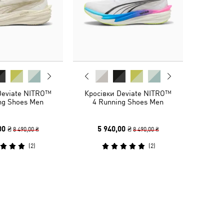
Deviate NITRO™
Кросівки Deviate NITRO™
ng Shoes Men
4 Running Shoes Men
00 ₴
5 940,00 ₴
8 490,00 ₴
8 490,00 ₴
(
2
)
(
2
)