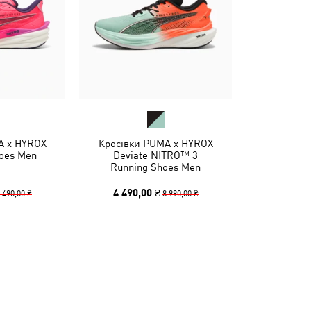
A x HYROX
Кросівки PUMA x HYROX
hoes Men
Deviate NITRO™ 3
Running Shoes Men
4 490,00 ₴
 490,00 ₴
8 990,00 ₴