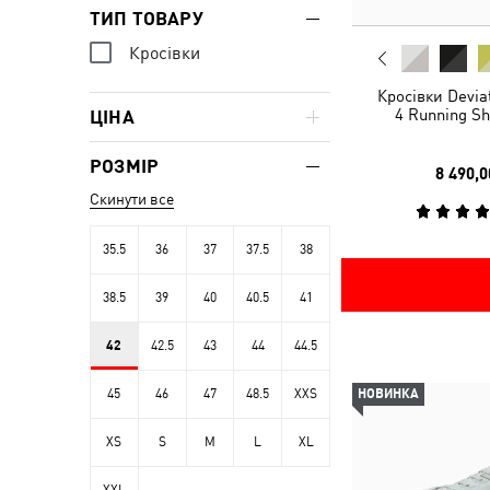
ТИП ТОВАРУ
Кросівки
Кросівки Devi
4 Running S
ЦІНА
РОЗМІР
8 490,0
Скинути все
35.5
36
37
37.5
38
38.5
39
40
40.5
41
42
42.5
43
44
44.5
45
46
47
48.5
XXS
НОВИНКА
XS
S
M
L
XL
XXL