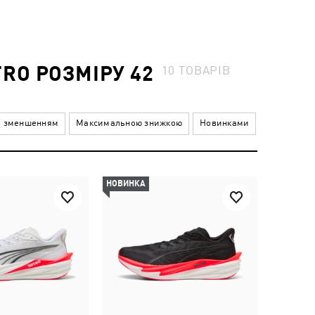
TRO РОЗМІРУ 42
10
ТОВАРІВ
а зменшенням
Максимальною знижкою
Новинками
НОВИНКА