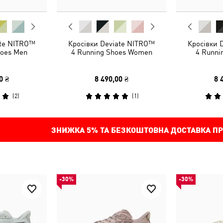
ate NITRO™
Кросівки Deviate NITRO™
Кросівки 
hoes Men
4 Running Shoes Women
4 Runni
0 ₴
8 490,00 ₴
8 
(
2
)
(
1
)
ЗНИЖКА
5%
ТА БЕЗКОШТОВНА ДОСТАВКА ПР
-30%
-30%