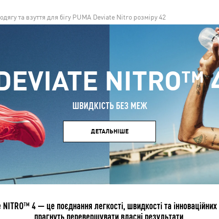
одягу та взуття для бігу PUMA Deviate Nitro розміру 42
DEVIATE NITRO™ 
ШВИДКІСТЬ БЕЗ МЕЖ
ДЕТАЛЬНІШЕ
 NITRO™ 4 — це поєднання легкості, швидкості та інноваційних т
прагнуть перевершувати власні результати.