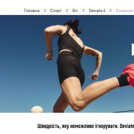
Головна
Спорт
Біг
Deviate 4
Колекція 
Швидкість, яку неможливо ігнорувати. Deviate