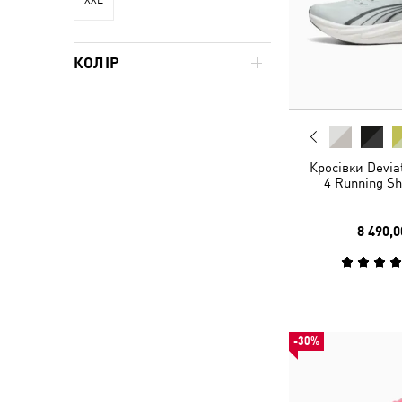
КОЛІР
Кросівки Devi
4 Running S
8 490,0
-30%