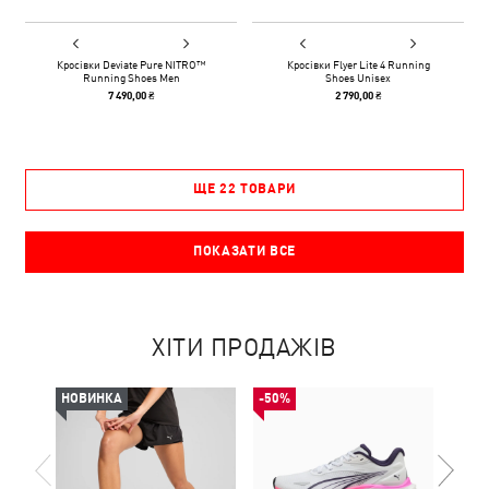
Кросівки Deviate Pure NITRO™
Кросівки Flyer Lite 4 Running
Running Shoes Men
Shoes Unisex
7 490,00 ₴
2 790,00 ₴
ЩЕ 22 ТОВАРИ
ПОКАЗАТИ ВСЕ
ХІТИ ПРОДАЖІВ
НОВИНКА
-50%
НОВ