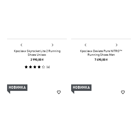
Кросівки Skyrocket Lite 2 Running
Кросівки Deviate Pure NITRO™
Shoes Unisex
Running Shoes Men
2 990,00 ₴
7 490,00 ₴
(
6
)
НОВИНКА
НОВИНКА