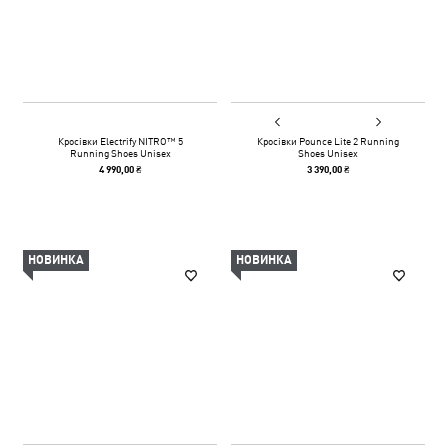
Кросівки Electrify NITRO™ 5
Кросівки Pounce Lite 2 Running
Running Shoes Unisex
Shoes Unisex
4 990,00 ₴
3 390,00 ₴
НОВИНКА
НОВИНКА