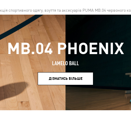
кція спортивного одягу, взуття та аксесуарів PUMA MB.04 червоного к
MB.04 PHOENIX
LAMELO BALL
ДІЗНАТИСЬ БІЛЬШЕ