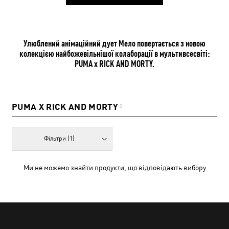
Улюблений анімаційний дует Мело повертається з новою
колекцією найбожевільнішої колаборації в мультивсесвіті:
PUMA x RICK AND MORTY.
PUMA X RICK AND MORTY
0
Фільтри
(1)
Ми не можемо знайти продукти, що відповідають вибору