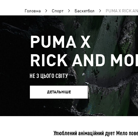
Головна
Спорт
Баскетбол
PUMA X RICK A
PUMA Х
RICK AND MO
НЕ З ЦЬОГО СВІТУ
ДЕТАЛЬНІШЕ
Улюблений анімаційний дует Мело пове