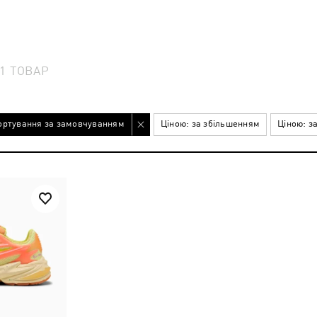
1
ТОВАР
ортування за замовчуванням
Ціною: за збільшенням
Ціною: з