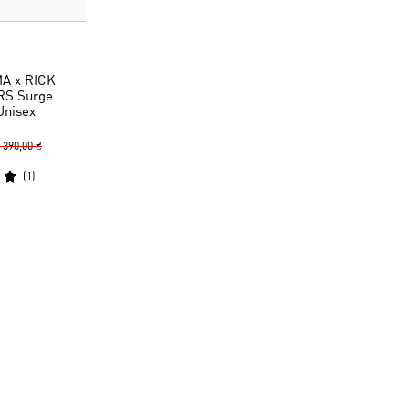
A x RICK
RS Surge
Unisex
 390,00 ₴
(
1
)