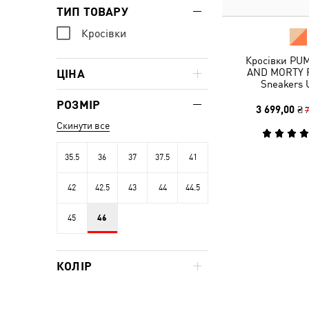
ТИП ТОВАРУ
Кросівки
Кросівки PUM
AND MORTY 
ЦІНА
Sneakers 
РОЗМІР
3 699,00 ₴
7
Скинути все
35.5
36
37
37.5
41
42
42.5
43
44
44.5
45
46
КОЛІР