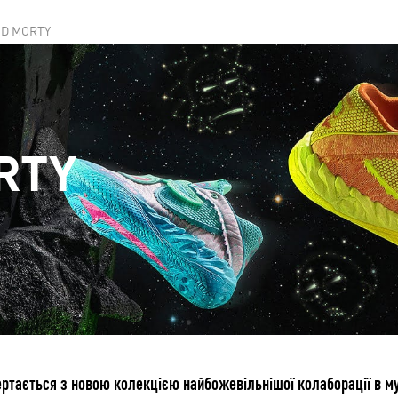
ND MORTY
RTY
ртається з новою колекцією найбожевільнішої колаборації в м