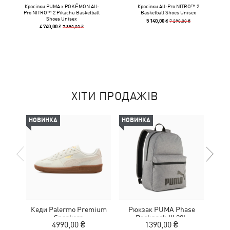
Кросівки PUMA x POKÉMON All-
Кросівки All-Pro NITRO™ 2
Pro NITRO™ 2 Pikachu Basketball
Basketball Shoes Unisex
Shoes Unisex
7 290,00 ₴
5 140,00 ₴
7 890,00 ₴
4 740,00 ₴
ХІТИ ПРОДАЖІВ
НОВИНКА
НОВИНКА
-29%
Кеди Palermo Premium
Рюкзак PUMA Phase
К
Sneakers
Backpack III 22L
Elev
4990,00 ₴
1390,00 ₴
4