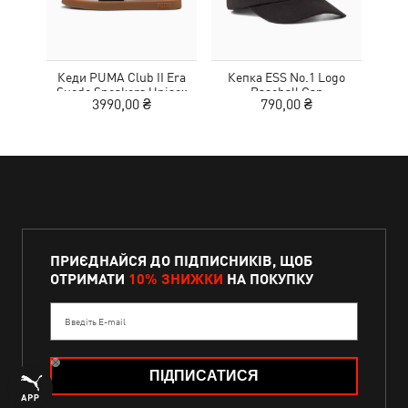
Кеди PUMA Club II Era
Кепка ESS No.1 Logo
Suede Sneakers Unisex
Baseball Cap
MOT
3990,00 ₴
790,00 ₴
ПРИЄДНАЙСЯ ДО ПІДПИСНИКІВ, ЩОБ
ОТРИМАТИ
10% ЗНИЖКИ
НА ПОКУПКУ
Введіть E-mail
ПІДПИСАТИСЯ