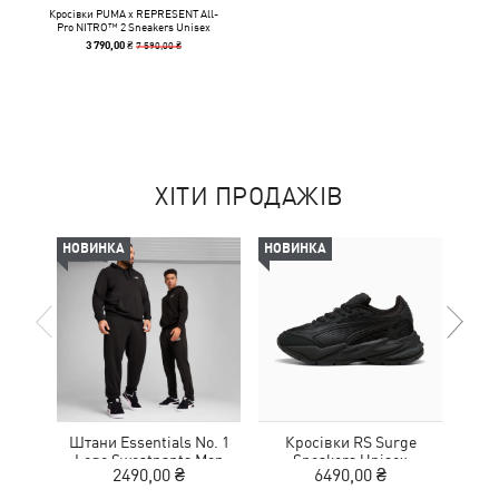
Кросівки PUMA x REPRESENT All-
Pro NITRO™ 2 Sneakers Unisex
7 590,00 ₴
3 790,00 ₴
ХІТИ ПРОДАЖІВ
НОВИНКА
НОВИНКА
-50%
Штани Essentials No. 1
Кросівки RS Surge
Шльо
Logo Sweatpants Men
Sneakers Unisex
2490,00 ₴
6490,00 ₴
1