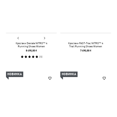
Кросівки Deviate NITRO™ 4
Кросівки FAST-Trac NITRO™ 4
Running Shoes Women
Trail Running Shoes Women
8 490,00 ₴
7 490,00 ₴
(
1
)
НОВИНКА
НОВИНКА