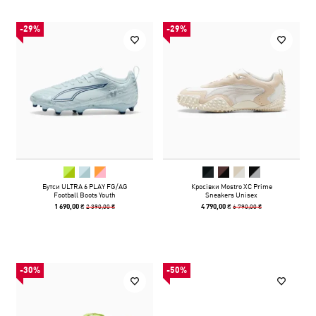
-29%
-29%
Бутси ULTRA 6 PLAY FG/AG
Кросівки Mostro XC Prime
Football Boots Youth
Sneakers Unisex
2 390,00 ₴
6 790,00 ₴
1 690,00 ₴
4 790,00 ₴
-30%
-50%