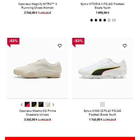
Кросівки Magnify NITRO™ 3
Бутси VITORIA II FG/AG Football
Running Shoes Women
Boots Youth
7 490,00 ₴
3 740,00 ₴
1 890,00 ₴
(
1
)
-50%
-50%
Кросівки Mostro OG Prime
Бутси KING 20 PLAY FG/AG
Sneakers Unisex
Football Boots Youth
6 490,00 ₴
2 290,00 ₴
3 240,00 ₴
1 140,00 ₴