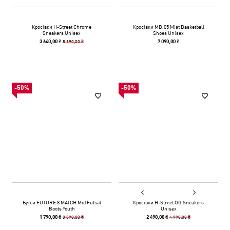
Кросівки H-Street Chrome
Кросівки MB.05 Mist Basketball
Sneakers Unisex
Shoes Unisex
5 190,00 ₴
3 640,00 ₴
7 090,00 ₴
-50%
-50%
Бутси FUTURE 8 MATCH Mid Futsal
Кросівки H-Street OG Sneakers
Boots Youth
Unisex
3 590,00 ₴
4 990,00 ₴
1 790,00 ₴
2 490,00 ₴