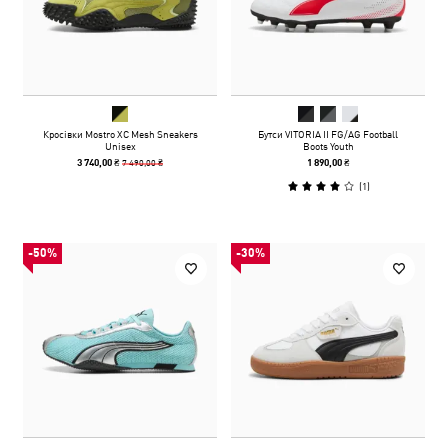
Кросівки Mostro XC Mesh Sneakers
Бутси VITORIA II FG/AG Football
Unisex
Boots Youth
7 490,00 ₴
3 740,00 ₴
1 890,00 ₴
(
1
)
-50%
-30%