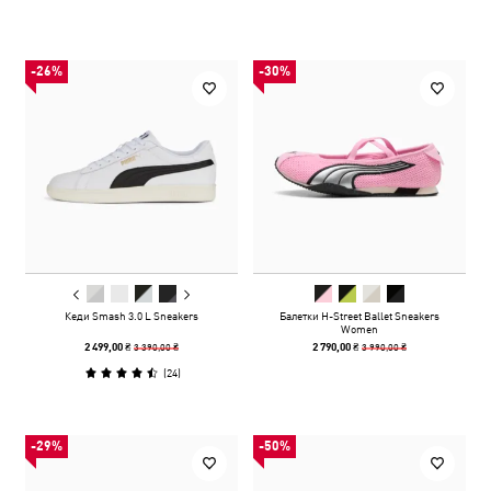
-26%
-30%
Кеди Smash 3.0 L Sneakers
Балетки H-Street Ballet Sneakers
Women
3 390,00 ₴
3 990,00 ₴
2 499,00 ₴
2 790,00 ₴
(
24
)
-29%
-50%