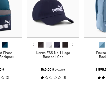
A Phase
Кепка ESS No.1 Logo
Рюкза
 Backpack
Baseball Cap
Bac
0 ₴
540,00 ₴
1 890,
790,00 ₴
(
2
)
(
1
)