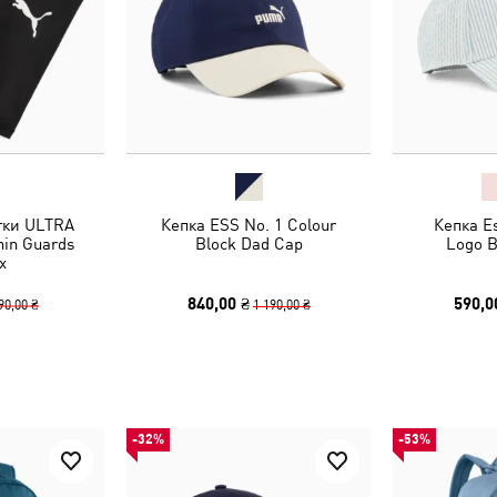
тки ULTRA
Кепка ESS No. 1 Colour
Кепка Es
hin Guards
Block Dad Cap
Logo B
x
840,00 ₴
590,0
90,00 ₴
1 190,00 ₴
-32%
-53%