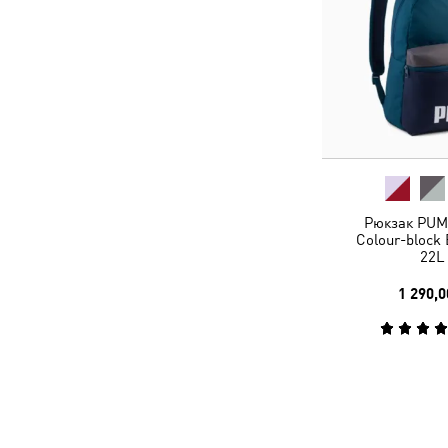
Рюкзак PUM
Colour-block
22L
1 290,0