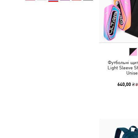
Футбольні щи
Light Sleeve S
Unise
640,00 ₴
8