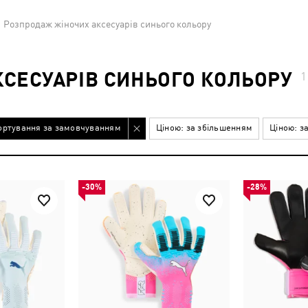
Розпродаж жіночих аксесуарів синього кольору
СЕСУАРІВ СИНЬОГО КОЛЬОРУ
ортування за замовчуванням
Ціною: за збільшенням
Ціною: з
-30%
-28%