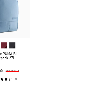
к PUMA.BL
kpack 27L
00 ₴
3 990,00 ₴
(
4
)