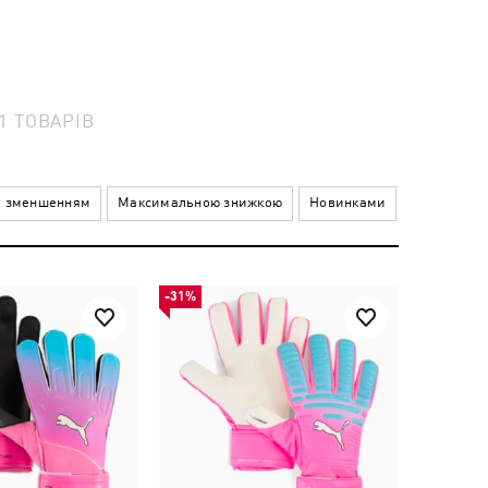
11
ТОВАРІВ
а зменшенням
Максимальною знижкою
Новинками
-31%