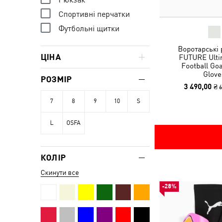
Спортивні перчатки
Футбольні щитки
Воротарські 
ЦІНА
FUTURE Ulti
Football Go
Glove
РОЗМІР
3 490,00 ₴
6
7
8
9
10
S
L
OSFA
КОЛІР
Скинути все
-28%