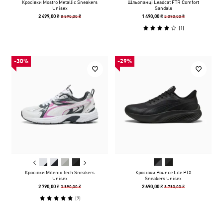
Кросівки Mostro Metallic Sneakers
Шльопанці Leadcat FTR Comfort
Unisex
Sandals
8 590,00 ₴
2 090,00 ₴
2 499,00 ₴
1 490,00 ₴
(
1
)
-30%
-29%
Кросівки Milenio Tech Sneakers
Кросівки Pounce Lite PTX
Unisex
Sneakers Unisex
3 990,00 ₴
3 790,00 ₴
2 790,00 ₴
2 690,00 ₴
(
7
)