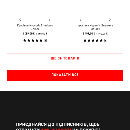
Кросівки Hypnotic Sneakers
Кросівки Hypnotic Sneakers
Unisex
Unisex
4 490,00 ₴
4 490,00 ₴
3 499,00 ₴
3 499,00 ₴
(
6
)
(
6
)
ЩЕ 36 ТОВАРІВ
ПОКАЗАТИ ВСЕ
ПРИЄДНАЙСЯ ДО ПІДПИСНИКІВ, ЩОБ
ОТРИМАТИ
10% ЗНИЖКИ
НА ПОКУПКУ