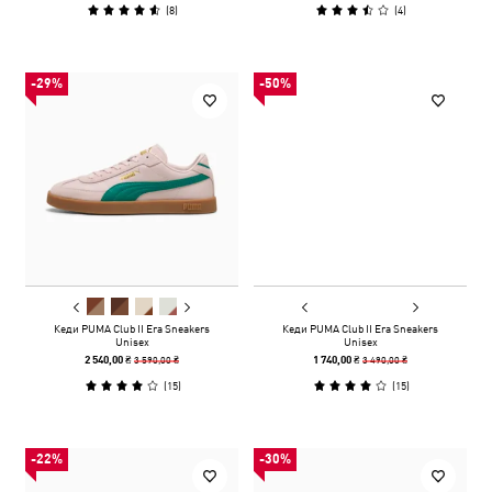
(
8
)
(
4
)
-29%
-50%
Кеди PUMA Club II Era Sneakers
Кеди PUMA Club II Era Sneakers
Unisex
Unisex
3 590,00 ₴
3 490,00 ₴
2 540,00 ₴
1 740,00 ₴
(
15
)
(
15
)
-22%
-30%