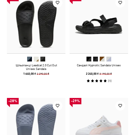
Шльопанці Leadcat 2.0 Cut Out
Сандалі Hypnotic Sandals Unisex
Unisex Sandals
2 290,00 ₴
3 190,00 ₴
1 640,00 ₴
2 240,00 ₴
(
1
)
-28%
-29%