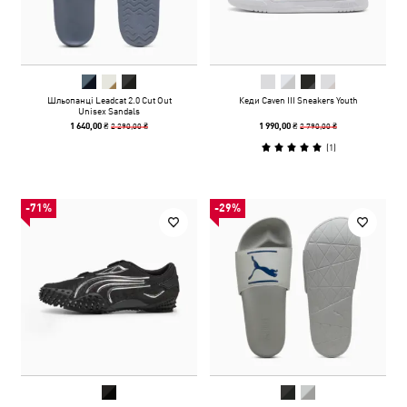
Шльопанці Leadcat 2.0 Cut Out
Кеди Caven III Sneakers Youth
Unisex Sandals
2 290,00 ₴
2 790,00 ₴
1 640,00 ₴
1 990,00 ₴
(
1
)
-71%
-29%