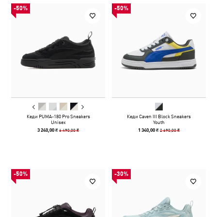
-50%
-50%
Кеди PUMA-180 Pro Sneakers
Кеди Caven III Block Sneakers
Unisex
Youth
6 490,00 ₴
2 690,00 ₴
3 240,00 ₴
1 340,00 ₴
-50%
-30%