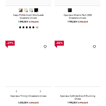
Кеди PUMA Club II Era Suede
Кросівки Milenio Tech 2000
Sneakers Unisex
Sneakers Unisex
3 790,00 ₴
3 990,00 ₴
1 890,00 ₴
1 990,00 ₴
(
4
)
-29%
-50%
Кросівки Trinity 2 Sneakers Unisex
Кросівки Softride Enzo 5 Running
Shoes
4 590,00 ₴
3 990,00 ₴
3 240,00 ₴
1 990,00 ₴