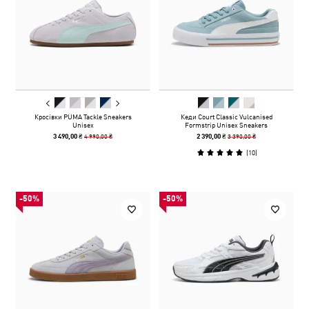
Кросівки PUMA Tackle Sneakers
Кеди Court Classic Vulcanised
Unisex
Formstrip Unisex Sneakers
4 990,00 ₴
3 390,00 ₴
3 490,00 ₴
2 390,00 ₴
(
10
)
-50%
-50%