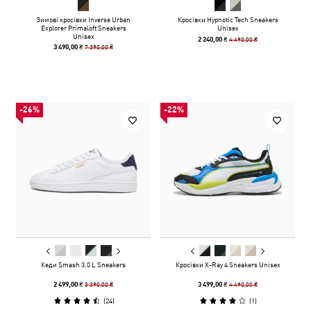
Зимові кросівки Inverse Urban
Кросівки Hypnotic Tech Sneakers
Explorer Primaloft Sneakers
Unisex
Unisex
4 490,00 ₴
2 240,00 ₴
7 390,00 ₴
3 490,00 ₴
-26%
-22%
Кеди Smash 3.0 L Sneakers
Кросівки X-Ray 4 Sneakers Unisex
3 390,00 ₴
4 490,00 ₴
2 499,00 ₴
3 499,00 ₴
(
24
)
(
1
)