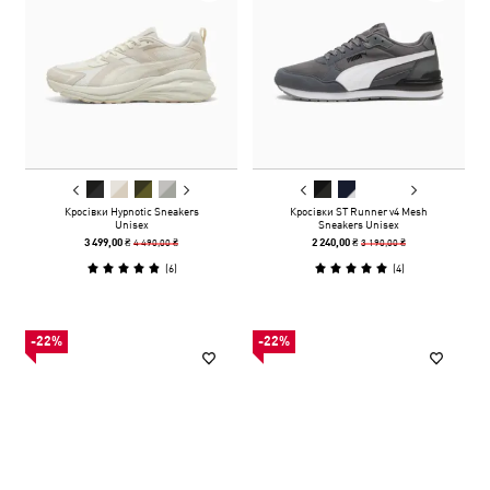
Кросівки Hypnotic Sneakers
Кросівки ST Runner v4 Mesh
Unisex
Sneakers Unisex
4 490,00 ₴
3 190,00 ₴
3 499,00 ₴
2 240,00 ₴
(
6
)
(
4
)
-22%
-22%