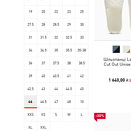
19
20
22
23
25
27.5
28
28.5
29
30
31
31.5
32
32.5
33
34
34.5
35
35.5
35-38
Шльопанці Le
36
37
37.5
38
38.5
Cut Out Unise
39
40
40.5
41
42
1 640,00 ₴
2
42.5
43
44
44.5
45
46
46.5
47
48
10
XXS
XS
S
M
L
-30%
XL
XXL