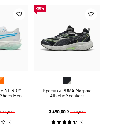
-30%
ate NITRO™
Кросівки PUMA Morphic
g Shoes Men
Athletic Sneakers
3 490,00 ₴
0 990,00 ₴
4 990,00 ₴
(
2
)
(
9
)