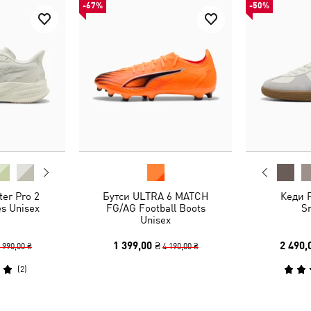
-67%
-50%
ter Pro 2
Бутси ULTRA 6 MATCH
Кеди 
s Unisex
FG/AG Football Boots
S
Unisex
1 399,00 ₴
2 490,
 990,00 ₴
4 190,00 ₴
(
2
)