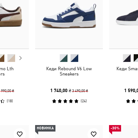
mo Lth
Кеди Rebound V6 Low
Кеди Smas
rs
Sneakers
1 740,00 ₴
1 590,
 990,00 ₴
3 490,00 ₴
(
18
)
(
24
)
НОВИНКА
-30%