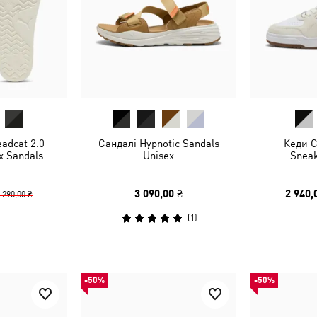
adcat 2.0
Сандалі Hypnotic Sandals
Кеди Ca
x Sandals
Unisex
Sneak
3 090,00 ₴
2 940,
 290,00 ₴
(
1
)
-50%
-50%