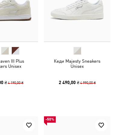
ven III Plus
Кеди Majesty Sneakers
ers Unisex
Unisex
00 ₴
2 490,00 ₴
4 190,00 ₴
4 990,00 ₴
-50%