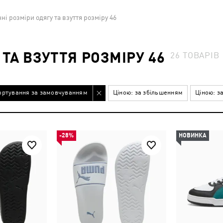
ні розміри одягу та взуття розміру 46
ТА ВЗУТТЯ РОЗМІРУ 46
26
ТОВАРІВ
ортування за замовчуванням
Ціною: за збільшенням
Ціною: з
-28%
НОВИНКА