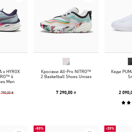
A x HYROX
Кросівки All-Pro NITRO™
Кеди PUMA
ITRO™ 4
2 Basketball Shoes Unisex
S
oes Men
7 290,00 ₴
2 090,
 790,00 ₴
-50%
-30%