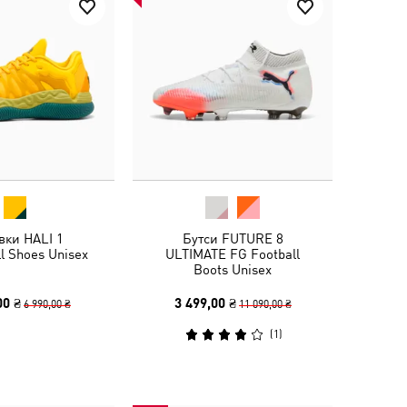
вки HALI 1
Бутси FUTURE 8
l Shoes Unisex
ULTIMATE FG Football
Boots Unisex
00 ₴
3 499,00 ₴
6 990,00 ₴
11 090,00 ₴
(
1
)