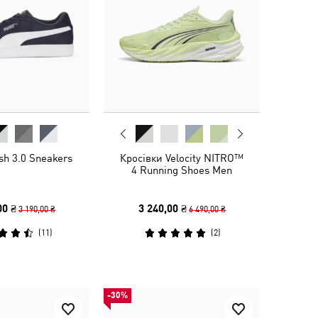
h 3.0 Sneakers
Кросівки Velocity NITRO™
4 Running Shoes Men
00 ₴
3 240,00 ₴
3 190,00 ₴
6 490,00 ₴
(
11
)
(
2
)
-30%