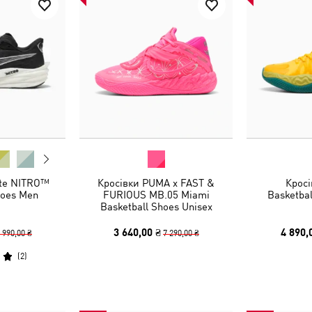
ate NITRO™
Кросівки PUMA x FAST &
Кросі
hoes Men
FURIOUS MB.05 Miami
Basketbal
Basketball Shoes Unisex
3 640,00 ₴
4 890,
 990,00 ₴
7 290,00 ₴
(
2
)