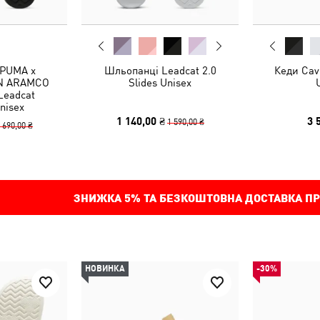
 PUMA x
Шльопанці Leadcat 2.0
Кеди Cave
N ARAMCO
Slides Unisex
Leadcat
nisex
1 140,00 ₴
3 
1 590,00 ₴
 690,00 ₴
ЗНИЖКА
5%
ТА БЕЗКОШТОВНА ДОСТАВКА ПР
НОВИНКА
-30%