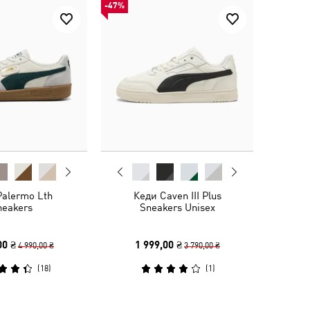
-47%
Palermo Lth
Кеди Caven III Plus
neakers
Sneakers Unisex
00 ₴
1 999,00 ₴
4 990,00 ₴
3 790,00 ₴
(
18
)
(
1
)