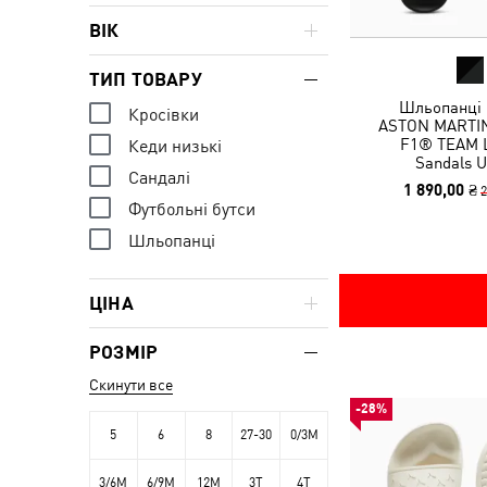
ВІК
ТИП ТОВАРУ
Шльопанці
Кросівки
ASTON MARTI
F1® TEAM 
Кеди низькі
Sandals U
Сандалі
1 890,00 ₴
2
Футбольні бутси
Шльопанці
ЦІНА
РОЗМІР
Скинути все
-28%
5
6
8
27-30
0/3M
3/6M
6/9M
12M
3T
4T