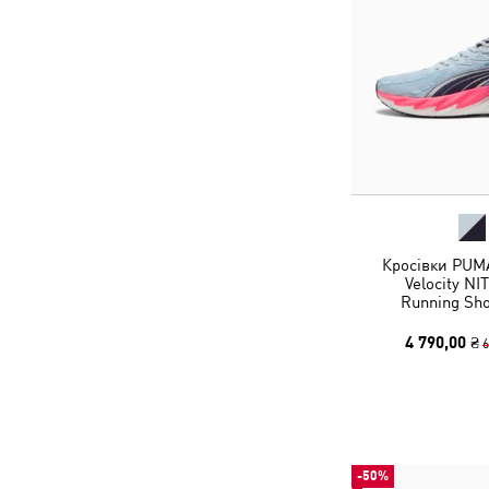
Кросівки PUM
Velocity N
Running Sh
4 790,00 ₴
6
-50%