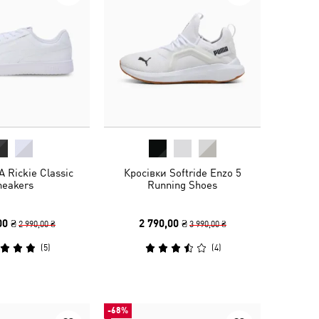
 Rickie Classic
Кросівки Softride Enzo 5
neakers
Running Shoes
00 ₴
2 790,00 ₴
2 990,00 ₴
3 990,00 ₴
(
5
)
(
4
)
-68%