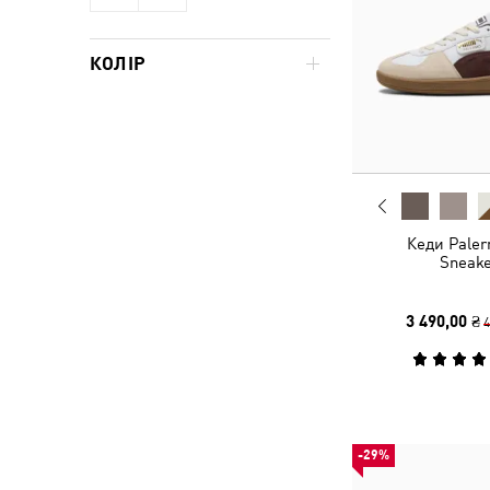
КОЛІР
Кеди Paler
Sneake
3 490,00 ₴
4
-29%