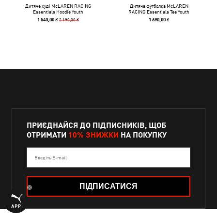
Дитяче худі McLAREN RACING
Дитяча футболка McLAREN
Essentials Hoodie Youth
RACING Essentials Tee Youth
2 190,00 ₴
1 540,00 ₴
1 690,00 ₴
ПРИЄДНАЙСЯ ДО ПІДПИСНИКІВ, ЩОБ
ОТРИМАТИ
10% ЗНИЖКИ
НА ПОКУПКУ
Введіть E-mail
ПІДПИСАТИСЯ