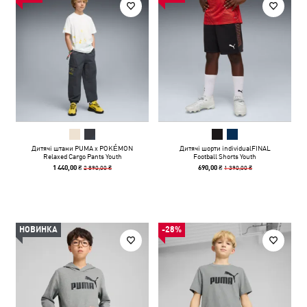
Дитячі штани PUMA x POKÉMON
Дитячі шорти individualFINAL
Relaxed Cargo Pants Youth
Football Shorts Youth
2 890,00 ₴
1 390,00 ₴
1 440,00 ₴
690,00 ₴
НОВИНКА
-28%