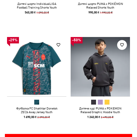
Дитячі шорти IndividualLIGA
Дитячі шорти PUMA x POKÉMON
Football Training Shorts Youth
Relaxed Shorts Youth
1 090,00 ₴
1 990,00 ₴
540,00 ₴
990,00 ₴
-29%
-50%
Футболка FC Shakhtar Donetsk
Дитяче худі PUMA x POKEMON
25/26 Away Jersey Youth
Relaxed Graphic Hoodie Youth
2 390,00 ₴
2 490,00 ₴
1 690,00 ₴
1 240,00 ₴