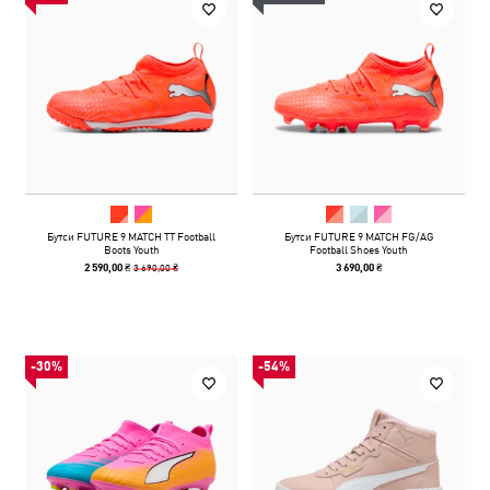
Бутси FUTURE 9 MATCH TT Football
Бутси FUTURE 9 MATCH FG/AG
Boots Youth
Football Shoes Youth
3 690,00 ₴
2 590,00 ₴
3 690,00 ₴
-30%
-54%