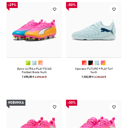
-29%
-50%
Бутси ULTRA 6 PLAY FG/AG
Кросівки FUTURE 9 PLAY Turf
Football Boots Youth
Youth
2 390,00 ₴
2 490,00 ₴
1 690,00 ₴
1 240,00 ₴
НОВИНКА
-30%