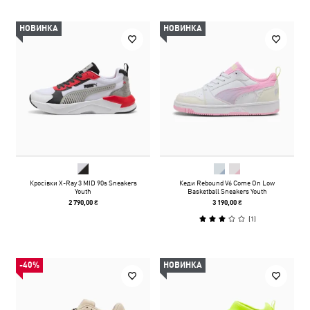
НОВИНКА
НОВИНКА
Кросівки X-Ray 3 MID 90s Sneakers
Кеди Rebound V6 Come On Low
Youth
Basketball Sneakers Youth
2 790,00 ₴
3 190,00 ₴
(
1
)
-40%
НОВИНКА