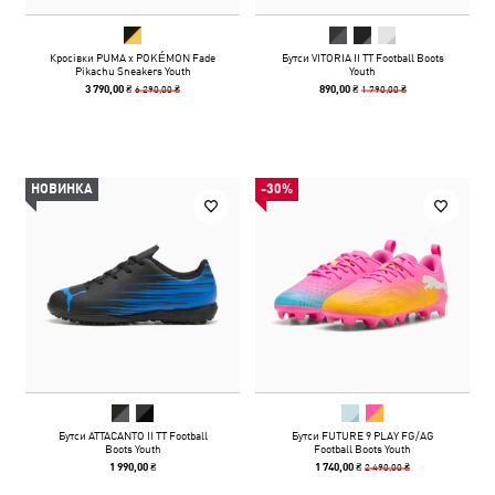
Кросівки PUMA x POKÉMON Fade
Бутси VITORIA II TT Football Boots
Pikachu Sneakers Youth
Youth
6 290,00 ₴
1 790,00 ₴
3 790,00 ₴
890,00 ₴
НОВИНКА
-30%
Бутси ATTACANTO II TT Football
Бутси FUTURE 9 PLAY FG/AG
Boots Youth
Football Boots Youth
2 490,00 ₴
1 990,00 ₴
1 740,00 ₴