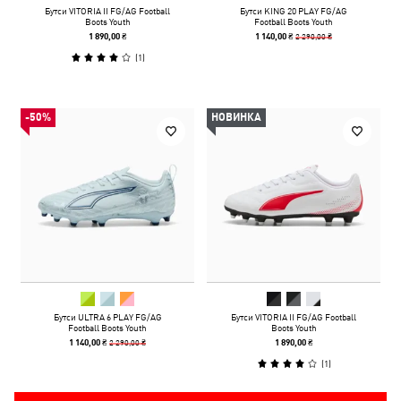
Бутси VITORIA II FG/AG Football
Бутси KING 20 PLAY FG/AG
Boots Youth
Football Boots Youth
2 290,00 ₴
1 890,00 ₴
1 140,00 ₴
(
1
)
-50%
НОВИНКА
Бутси ULTRA 6 PLAY FG/AG
Бутси VITORIA II FG/AG Football
Football Boots Youth
Boots Youth
2 290,00 ₴
1 140,00 ₴
1 890,00 ₴
(
1
)