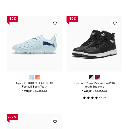
-50%
-50%
Бутси FUTURE 9 PLAY FG/AG
Кросівки Puma Rebound V6 WTR
Football Boots Youth
Youth Sneakers
2 490,00 ₴
3 290,00 ₴
1 240,00 ₴
1 640,00 ₴
(
7
)
-29%