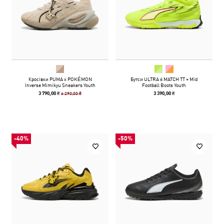
Кросівки PUMA x POKÉMON
Бутси ULTRA 6 MATCH TT + Mid
Inverse Mimikyu Sneakers Youth
Football Boots Youth
6 290,00 ₴
3 790,00 ₴
3 390,00 ₴
-40%
-50%