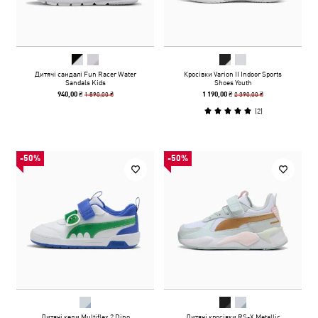
Дитячі сандалі Fun Racer Water
Кросівки Varion II Indoor Sports
Sandals Kids
Shoes Youth
1 890,00 ₴
2 390,00 ₴
940,00 ₴
1 190,00 ₴
(
2
)
-50%
-50%
Дитячі кеди Multiflex 2 Dino
Дитячі кросівки RS-X Metallic