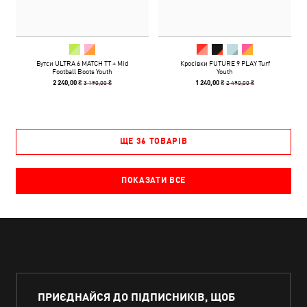
Бутси ULTRA 6 MATCH TT + Mid
Кросівки FUTURE 9 PLAY Turf
Football Boots Youth
Youth
3 190,00 ₴
2 490,00 ₴
2 240,00 ₴
1 240,00 ₴
ЩЕ 36 ТОВАРІВ
ПОКАЗАТИ ВСЕ
ПРИЄДНАЙСЯ ДО ПІДПИСНИКІВ, ЩОБ