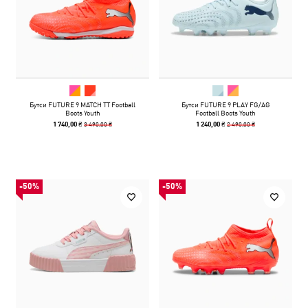
Бутси FUTURE 9 MATCH TT Football
Бутси FUTURE 9 PLAY FG/AG
Boots Youth
Football Boots Youth
3 490,00 ₴
2 490,00 ₴
1 740,00 ₴
1 240,00 ₴
-50%
-50%