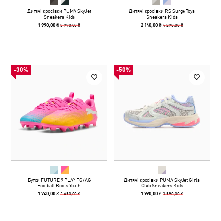
Дитячі кросівки PUMA SkyJet
Дитячі кросівки RS Surge Toys
Sneakers Kids
Sneakers Kids
3 990,00 ₴
4 290,00 ₴
1 990,00 ₴
2 140,00 ₴
-30%
-50%
Бутси FUTURE 9 PLAY FG/AG
Дитячі кросівки PUMA SkyJet Girls
Football Boots Youth
Club Sneakers Kids
2 490,00 ₴
3 990,00 ₴
1 740,00 ₴
1 990,00 ₴