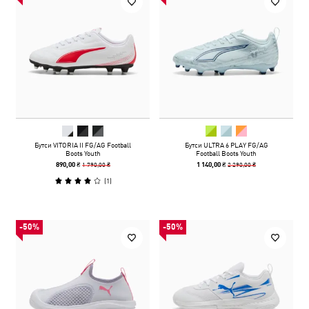
Бутси VITORIA II FG/AG Football
Бутси ULTRA 6 PLAY FG/AG
Boots Youth
Football Boots Youth
1 790,00 ₴
2 290,00 ₴
890,00 ₴
1 140,00 ₴
(
1
)
-50%
-50%