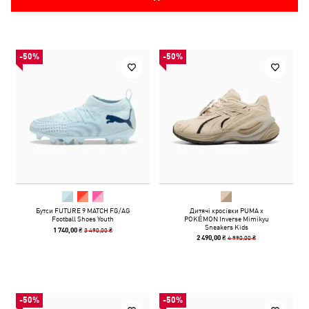
-50%
-50%
Бутси FUTURE 9 MATCH FG/AG
Дитячі кросівки PUMA x
Football Shoes Youth
POKÉMON Inverse Mimikyu
Sneakers Kids
3 490,00 ₴
1 740,00 ₴
4 990,00 ₴
2 490,00 ₴
-50%
-50%