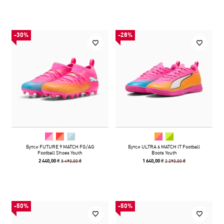
-30%
-28%
Бутси FUTURE 9 MATCH FG/AG
Бутси ULTRA 6 MATCH IT Football
Football Shoes Youth
Boots Youth
3 490,00 ₴
2 290,00 ₴
2 440,00 ₴
1 640,00 ₴
-50%
-50%