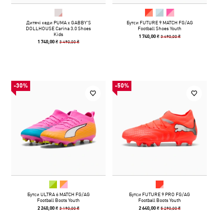
Дитячі кеди PUMA x GABBY'S
Бутси FUTURE 9 MATCH FG/AG
DOLLHOUSE Carina 3.0 Shoes
Football Shoes Youth
Kids
3 490,00 ₴
1 740,00 ₴
3 490,00 ₴
1 740,00 ₴
-30%
-50%
Бутси ULTRA 6 MATCH FG/AG
Бутси FUTURE 9 PRO FG/AG
Football Boots Youth
Football Boots Youth
3 190,00 ₴
5 290,00 ₴
2 240,00 ₴
2 640,00 ₴