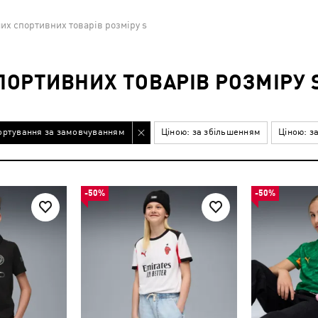
их спортивних товарів розміру s
ОРТИВНИХ ТОВАРІВ РОЗМІРУ 
ортування за замовчуванням
Ціною: за збільшенням
Ціною: з
-50%
-50%