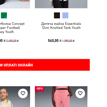
тболка Concept
Дитяча майка Essentials
per Football
Slim Knotted Tank Youth
sey Youth
00 ₴
540,00 ₴
2 490,00 ₴
1 090,00 ₴
И ОПЛАТІ ОНЛАЙН
-50%