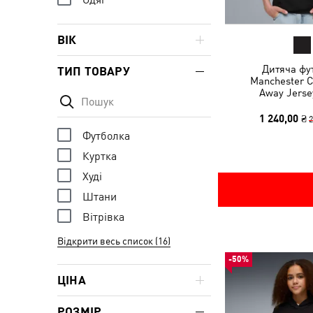
ВІК
Дитяча фу
ТИП ТОВАРУ
Manchester C
Away Jerse
1 240,00 ₴
2
Футболка
Куртка
Худі
Штани
Вітрівка
Відкрити весь список (16)
-50%
ЦІНА
РОЗМІР