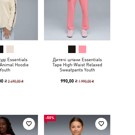
уді Essentials
Дитячі штани Essentials
 Animal Hoodie
Tape High-Waist Relaxed
Youth
Sweatpants Youth
00 ₴
990,00 ₴
2 490,00 ₴
1 990,00 ₴
-50%