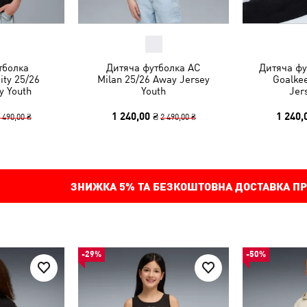
тболка
Дитяча футболка AC
Дитяча фу
ity 25/26
Milan 25/26 Away Jersey
Goalkee
y Youth
Youth
Jer
1 240,00 ₴
1 240,
 490,00 ₴
2 490,00 ₴
ЗНИЖКА
5%
ТА БЕЗКОШТОВНА ДОСТАВКА ПР
-29%
-50%