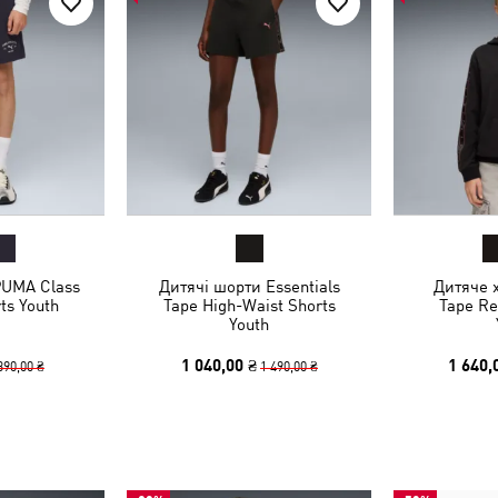
PUMA Class
Дитячі шорти Essentials
Дитяче х
ts Youth
Tape High-Waist Shorts
Tape Re
Youth
1 040,00 ₴
1 640,
390,00 ₴
1 490,00 ₴