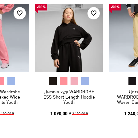
-50%
-50%
 Wardrobe
Дитяча худі WARDROBE
Дит
laxed Wide
ESS Short Length Hoodie
WARDROBE
ts Youth
Youth
Woven Car
1 090,00 ₴
1 240,
 190,00 ₴
2 190,00 ₴