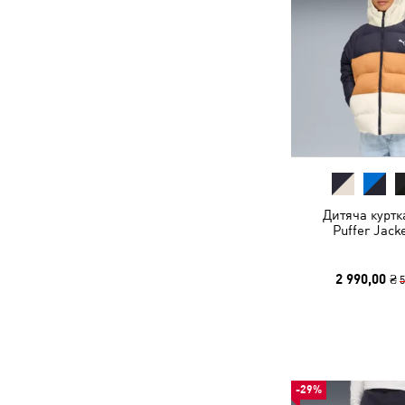
Дитяча куртк
Puffer Jack
2 990,00 ₴
5
-29%