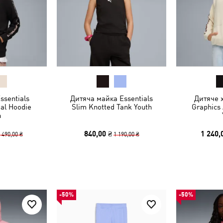
ssentials
Дитяча майка Essentials
Дитяче х
al Hoodie
Slim Knotted Tank Youth
Graphics
h
840,00 ₴
1 240,
 490,00 ₴
1 190,00 ₴
-50%
-50%