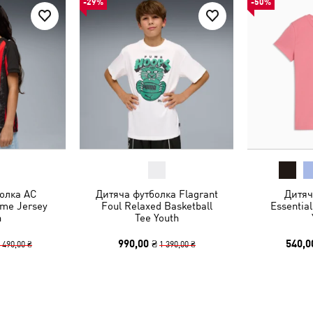
-29%
-50%
олка AC
Дитяча футболка Flagrant
Дитяч
ome Jersey
Foul Relaxed Basketball
Essential
h
Tee Youth
990,00 ₴
540,0
 490,00 ₴
1 390,00 ₴