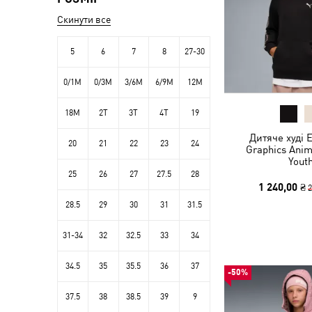
Скинути все
5
6
7
8
27-30
0/1M
0/3M
3/6M
6/9M
12M
18M
2T
3T
4T
19
Дитяче худі E
20
21
22
23
24
Graphics Anim
Yout
25
26
27
27.5
28
1 240,00 ₴
2
28.5
29
30
31
31.5
31-34
32
32.5
33
34
34.5
35
35.5
36
37
-50%
37.5
38
38.5
39
9