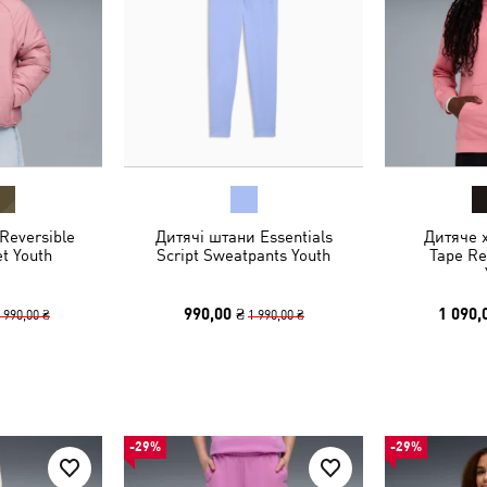
Reversible
Дитячі штани Essentials
Дитяче х
et Youth
Script Sweatpants Youth
Tape Re
990,00 ₴
1 090,
 990,00 ₴
1 990,00 ₴
-29%
-29%