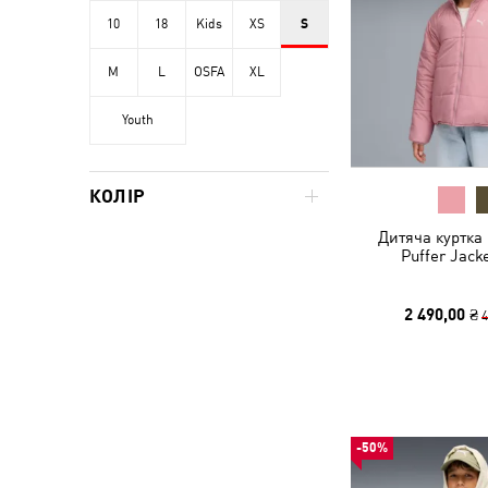
10
18
Kids
XS
S
M
L
OSFA
XL
Youth
КОЛІР
Дитяча куртка 
Puffer Jack
2 490,00 ₴
4
-50%