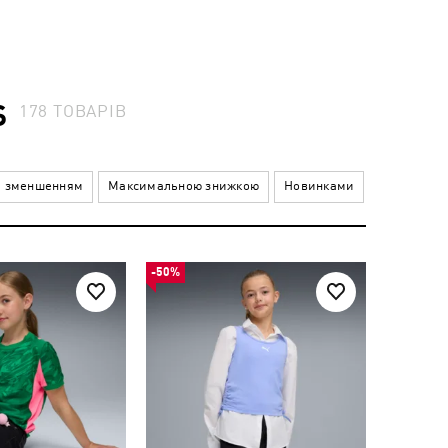
S
178
ТОВАРІВ
а зменшенням
Максимальною знижкою
Новинками
-50%