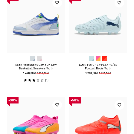
Кеди Rebound V6 Come On Low
Бутси FUTURE 9 PLAY FG/AG
Basketball Sneakers Youth
Football Boots Youth
2 990,00 ₴
2 490,00 ₴
1 490,00 ₴
1 240,00 ₴
(
1
)
-30%
-50%