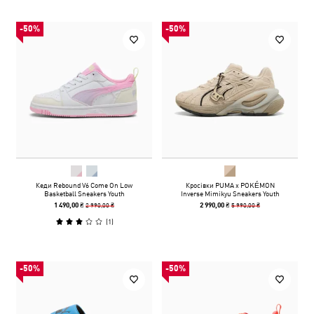
-50%
-50%
Кеди Rebound V6 Come On Low
Кросівки PUMA x POKÉMON
Basketball Sneakers Youth
Inverse Mimikyu Sneakers Youth
2 990,00 ₴
5 990,00 ₴
1 490,00 ₴
2 990,00 ₴
(
1
)
-50%
-50%