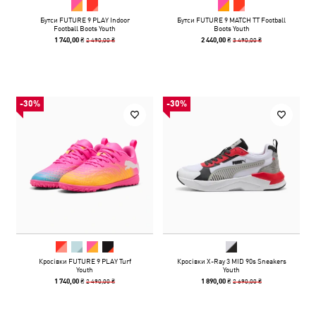
Бутси FUTURE 9 PLAY Indoor
Бутси FUTURE 9 MATCH TT Football
Football Boots Youth
Boots Youth
2 490,00 ₴
3 490,00 ₴
1 740,00 ₴
2 440,00 ₴
-30%
-30%
Кросівки FUTURE 9 PLAY Turf
Кросівки X-Ray 3 MID 90s Sneakers
Youth
Youth
2 490,00 ₴
2 690,00 ₴
1 740,00 ₴
1 890,00 ₴