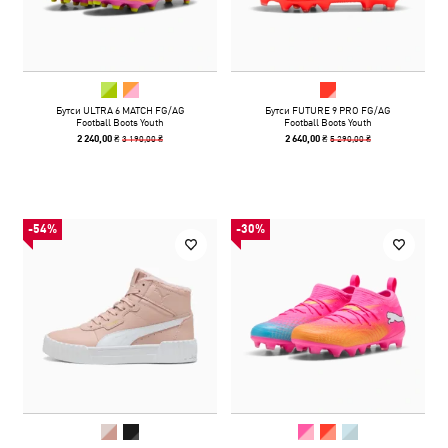
Бутси ULTRA 6 MATCH FG/AG
Бутси FUTURE 9 PRO FG/AG
Football Boots Youth
Football Boots Youth
3 190,00 ₴
5 290,00 ₴
2 240,00 ₴
2 640,00 ₴
-54%
-30%