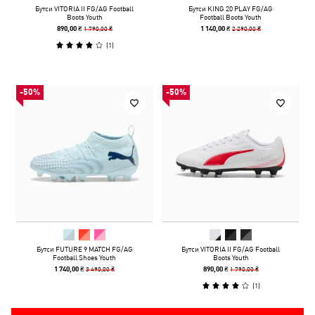
Бутси VITORIA II FG/AG Football
Бутси KING 20 PLAY FG/AG
Boots Youth
Football Boots Youth
1 790,00 ₴
2 290,00 ₴
890,00 ₴
1 140,00 ₴
(
1
)
-50%
-50%
Бутси FUTURE 9 MATCH FG/AG
Бутси VITORIA II FG/AG Football
Football Shoes Youth
Boots Youth
3 490,00 ₴
1 790,00 ₴
1 740,00 ₴
890,00 ₴
(
1
)