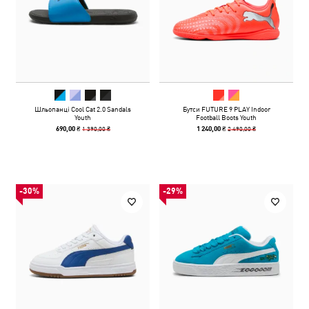
Шльопанці Cool Cat 2.0 Sandals
Бутси FUTURE 9 PLAY Indoor
Youth
Football Boots Youth
1 390,00 ₴
2 490,00 ₴
690,00 ₴
1 240,00 ₴
-30%
-29%