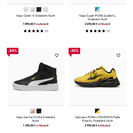
Кеди Caven III Sneakers Youth
Кеди Super PUMA Suede XL
Sneakers Youth
2 690,00 ₴
3 790,00 ₴
1 890,00 ₴
2 690,00 ₴
(
1
)
(
1
)
-50%
-50%
Кеди Carina 3.0 Mid Sneakers
Кросівки PUMA x POKÉMON Fade
Youth
Pikachu Sneakers Youth
2 790,00 ₴
5 990,00 ₴
1 390,00 ₴
2 990,00 ₴