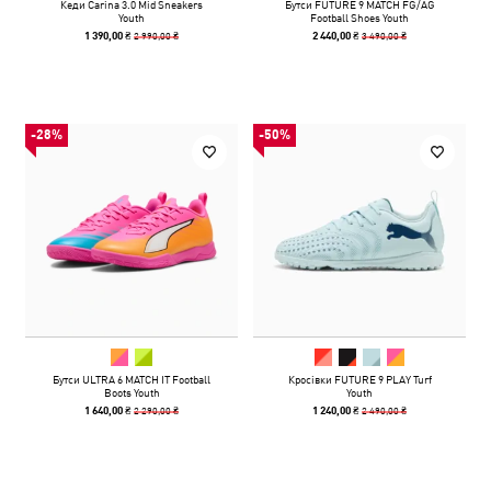
Кеди Carina 3.0 Mid Sneakers
Бутси FUTURE 9 MATCH FG/AG
Youth
Football Shoes Youth
2 990,00 ₴
3 490,00 ₴
1 390,00 ₴
2 440,00 ₴
-28%
-50%
Бутси ULTRA 6 MATCH IT Football
Кросівки FUTURE 9 PLAY Turf
Boots Youth
Youth
2 290,00 ₴
2 490,00 ₴
1 640,00 ₴
1 240,00 ₴