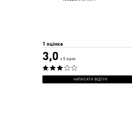
1 оцінка
3,0
з 5 зірок
НАПИСАТИ ВІДГУК