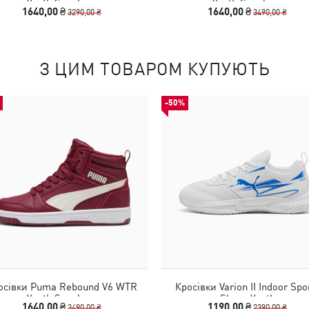
Youth Sneakers
Youth Sneakers
1640,00 ₴
1640,00 ₴
3290,00 ₴
3490,00 ₴
З ЦИМ ТОВАРОМ КУПУЮТЬ
-50%
осівки Puma Rebound V6 WTR
Кросівки Varion II Indoor Spo
Youth Sneakers
Shoes Youth
1640,00 ₴
1190,00 ₴
3490,00 ₴
2390,00 ₴