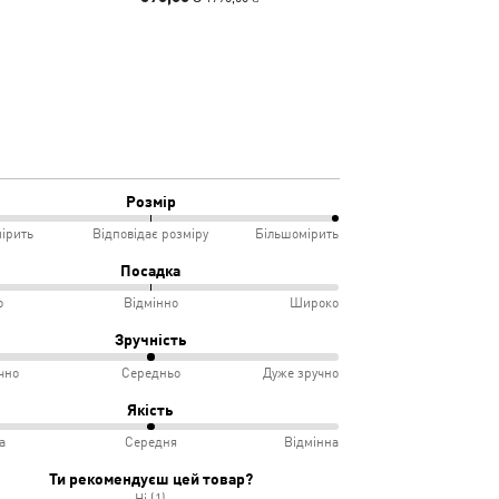
Розмір
ірить
Відповідає розміру
Більшомірить
%
Посадка
о
Відмінно
Широко
мірить
Зручність
чно
Середньо
Дуже зручно
овідає
ко
Якість
іру
а
Середня
Відмінна
інно
учно
Ти рекомендуєш цей товар?
Ні (1)