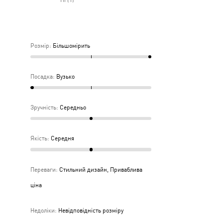
дньо
ка
дня
Розмір
:
Більшомірить
Посадка
:
Вузько
Зручність
:
Середньо
Якість
:
Середня
Переваги
:
Стильний дизайн, Приваблива
ціна
Недоліки
:
Невідповідність розміру