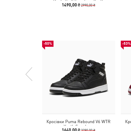
Basketball Sneakers Youth
1490,00 ₴
2990,00 ₴
-50%
-53%
Кросівки Puma Rebound V6 WTR
Кр
Youth Sneakers
1640,00 ₴
3290,00 ₴