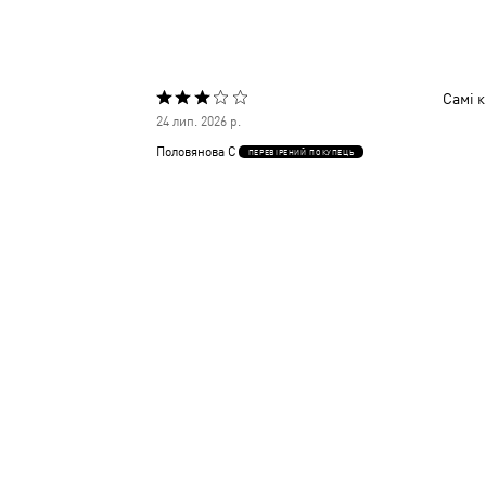
Самі к
Оцінено
24 лип. 2026 р.
3
Половянова С
ПЕРЕВІРЕНИЙ ПОКУПЕЦЬ
з
5