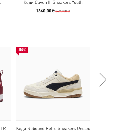
L
Кеди Caven III Sneakers Youth
Кеди Caven III Bl
1340,00 ₴
1340,00
2690,00 ₴
-50%
-50%
WTR
Кеди Rebound Retro Sneakers Unisex
Кеди Rebound 