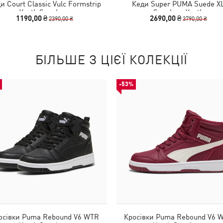
и Court Classic Vulc Formstrip
Кеди Super PUMA Suede X
Youth Sneakers
Sneakers Youth
1190,00 ₴
2690,00 ₴
2390,00 ₴
3790,00 ₴
БІЛЬШЕ З ЦІЄЇ КОЛЕКЦІЇ
-53%
осівки Puma Rebound V6 WTR
Кросівки Puma Rebound V6 