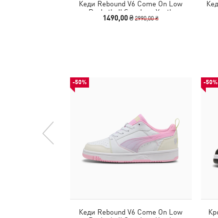
Кеди Rebound V6 Come On Low
Кед
Basketball Sneakers Youth
1490,00 ₴
2990,00 ₴
-50%
-50%
Кеди Rebound V6 Come On Low
Кр