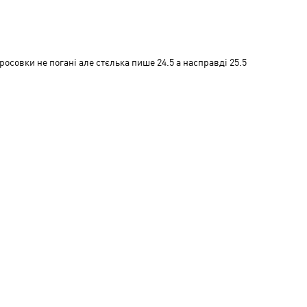
Сере
Низь
і
Сере
росовки не погані але стєлька пише 24.5 а насправді 25.5