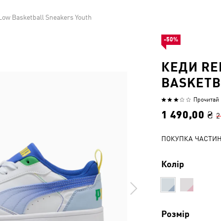
ow Basketball Sneakers Youth
-50%
КЕДИ RE
BASKETB
Прочитай 1
Оцінено
3
1 490,00 ₴
2
з
5
ПОКУПКА ЧАСТИ
Колір
Розмір