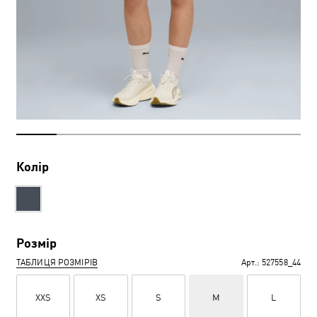
Колір
Розмір
ТАБЛИЦЯ РОЗМІРІВ
Арт.:
527558_44
XXS
XS
S
M
L