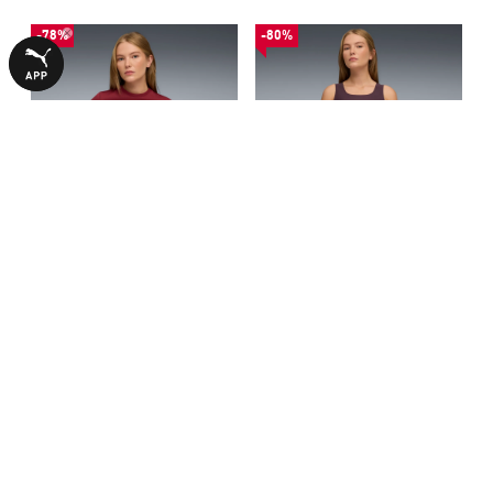
-78%
-80%
Лонгслів PUMA x SAYSKY
Топ PUMA x SAYSKY Running
Longsleeve Tee Women
Crop Top Women
1399,00 ₴
899,00 ₴
6290,00 ₴
4490,00 ₴
З ЦИМ ТОВАРОМ КУПУЮТЬ
-80%
-50%