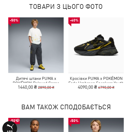
ТОВАРИ З ЦЬОГО ФОТО
-50%
-40%
Дитячі штани PUMA x
Кросівки PUMA x POKÉMON
POKÉMON Relaxed Cargo
Fade Umbreon Sneakers Youth
1440,00 ₴
4090,00 ₴
2890,00 ₴
6790,00 ₴
Pants Youth
ВАМ ТАКОЖ СПОДОБАЄТЬСЯ
-50%
-50%