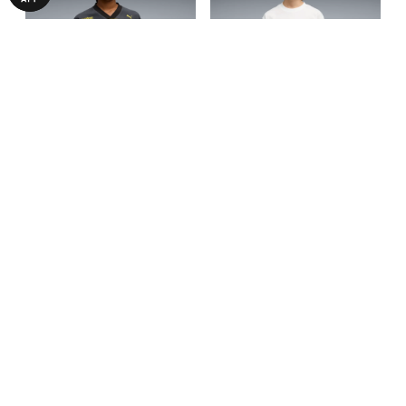
Дитяча футболка PUMA x
Дитяча футболка PUMA x
POKÉMON Oversized Jersey
POKEMON Relaxed Graphic
990,00 ₴
690,00 ₴
1990,00 ₴
1390,00 ₴
Youth
Tee Youth
БІЛЬШЕ З ЦІЄЇ КОЛЕКЦІЇ
-50%
-50%