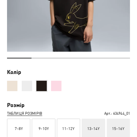
Колір
Розмір
ТАБЛИЦЯ РОЗМІРІВ
Арт.:
634944_01
7-8Y
9-10Y
11-12Y
13-14Y
15-16Y