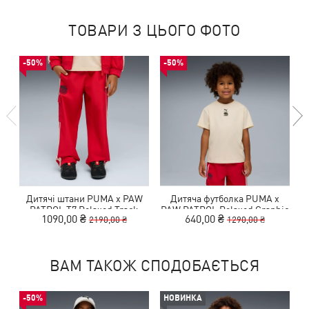
ТОВАРИ З ЦЬОГО ФОТО
-50%
-50%
Дитячі штани PUMA x PAW
Дитяча футболка PUMA x
Д
PATROL T7 Relaxed Track
PAW PATROL Relaxed Graphic
1090,00 ₴
640,00 ₴
2190,00 ₴
1290,00 ₴
Pants Kids
Tee Kids
ВАМ ТАКОЖ СПОДОБАЄТЬСЯ
-50%
НОВИНКА