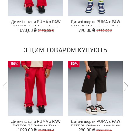
Дитячі штани PUMA x PAW
Дитячі шорти PUMA x PAW
PATROL T7 Relaxed Track
PATROL Relaxed Jorts Kids
P
1090,00 ₴
990,00 ₴
2190,00 ₴
1990,00 ₴
Pants Kids
З ЦИМ ТОВАРОМ КУПУЮТЬ
-50%
-50%
Дитячі штани PUMA x PAW
Дитячі шорти PUMA x PAW
PATROL T7 Relaxed Track
PATROL Relaxed Jorts Kids
1090,00 ₴
990,00 ₴
2190,00 ₴
1990,00 ₴
Pants Kids