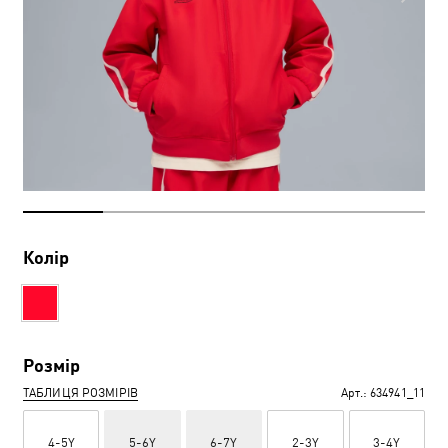
Колір
Розмір
ТАБЛИЦЯ РОЗМІРІВ
Арт.:
634941_11
4-5Y
5-6Y
6-7Y
2-3Y
3-4Y