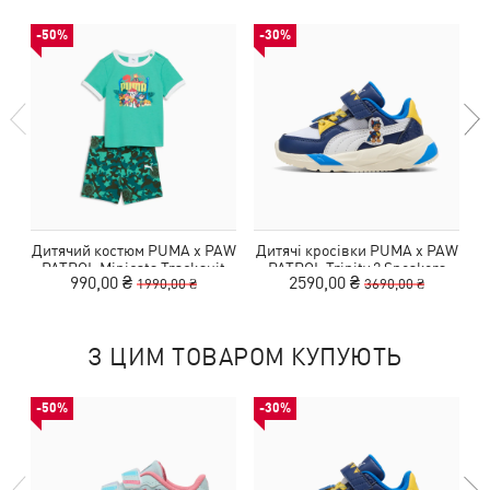
-50%
-30%
Дитячий костюм PUMA x PAW
Дитячі кросівки PUMA x PAW
PATROL Minicats Tracksuit
PATROL Trinity 2 Sneakers
P
990,00 ₴
2590,00 ₴
1990,00 ₴
3690,00 ₴
Toddlers
Toddlers
З ЦИМ ТОВАРОМ КУПУЮТЬ
-50%
-30%