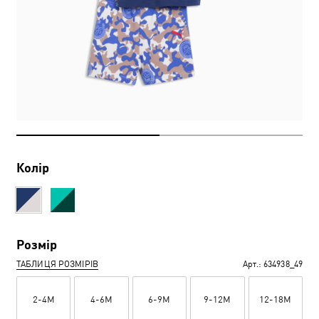
Колір
Розмір
ТАБЛИЦЯ РОЗМІРІВ
Арт.:
634938_49
2-4M
4-6M
6-9M
9-12M
12-18M