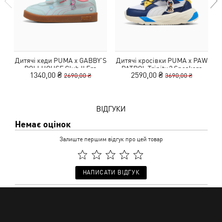
Дитячі кеди PUMA x GABBY'S
Дитячі кросівки PUMA x PAW
DOLLHOUSE Club II Era
PATROL Trinity 2 Sneakers
1340,00 ₴
2590,00 ₴
2690,00 ₴
3690,00 ₴
Sneakers Toddlers
Toddlers
ВІДГУКИ
Немає оцінок
Залиште першим відгук про цей товар
НАПИСАТИ ВІДГУК