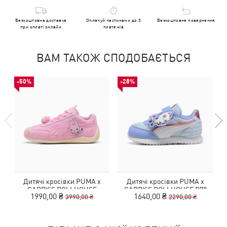
Безкоштовна доставка
Оплачуй частинами до 3
Безкоштовне повернення
при оплаті онлайн
платежів
ВАМ ТАКОЖ СПОДОБАЄТЬСЯ
-50%
-28%
Дитячі кросівки PUMA x
Дитячі кросівки PUMA x
GABBY'S DOLLHOUSE
GABBY'S DOLLHOUSE R78
1990,00 ₴
1640,00 ₴
3990,00 ₴
2290,00 ₴
Speedcat Sneakers Kids
Sneakers Toddlers