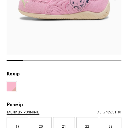
Колір
Розмір
ТАБЛИЦЯ РОЗМІРІВ
Арт.:
405781_01
19
20
21
22
23