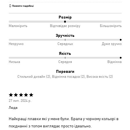
Показати подробиці
Розмір
50%
Маломірить
Відповідає розміру
Більшомірить
між
Зручність
Маломірить
100%
Незручно
Середньо
Дуже зручно
і
між
Якість
Відповідає
Незручно
100%
Низька
Середня
Відмінна
розміру
і
між
Переваги
Середньо
Низька
Стильний дизайн (2), Відмінна посадка (2), Висока якість (2)
і
Середня
Оцінено
27 лип. 2024 р.
5
Люда
з
5
Найкращі плавки які у мене були. Брала у чорному кольорі в
поєднанні з топом виглядає просто ідеально.