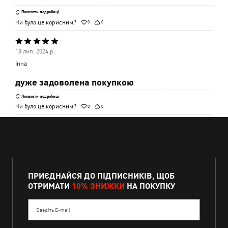
Показати подробиці
Чи було це корисним?
0
0
Оцінено
18 лип. 2024 р.
5
Інна
з
дуже задоволена покупкою
5
Показати подробиці
Чи було це корисним?
0
0
ПРИЄДНАЙСЯ ДО ПІДПИСНИКІВ, ЩОБ
ОТРИМАТИ
10% ЗНИЖКИ
НА ПОКУПКУ
Введіть E-mail