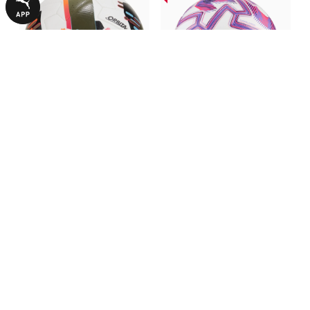
Футбольний м’яч Orbita 1
М'яч PUMA Orbita Ultimate
Football (FIFA® Quality Pro)
Premier League Brilliance
4190,00 ₴
4790,00 ₴
5990,00 ₴
6790,00 ₴
Football (FIFA® Quality Pro)
З ЦИМ ТОВАРОМ КУПУЮТЬ
НОВИНКА
НОВИНКА