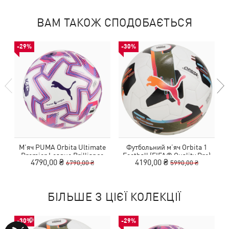
ВАМ ТАКОЖ СПОДОБАЄТЬСЯ
-29%
-30%
М'яч PUMA Orbita Ultimate
Футбольний м’яч Orbita 1
Premier League Brilliance
Football (FIFA® Quality Pro)
4790,00 ₴
4190,00 ₴
6790,00 ₴
5990,00 ₴
Football (FIFA® Quality Pro)
БІЛЬШЕ З ЦІЄЇ КОЛЕКЦІЇ
-30%
-29%