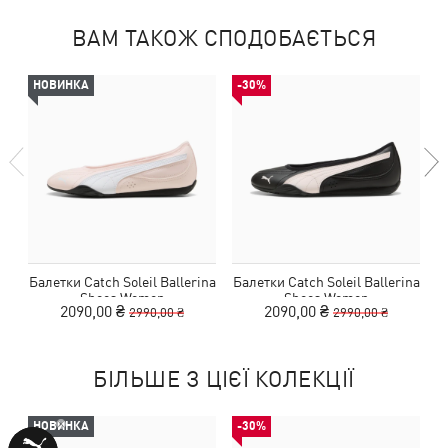
ВАМ ТАКОЖ СПОДОБАЄТЬСЯ
НОВИНКА
-30%
Балетки Catch Soleil Ballerina
Балетки Catch Soleil Ballerina
Б
Shoes Women
Shoes Women
2090,00 ₴
2090,00 ₴
2990,00 ₴
2990,00 ₴
БІЛЬШЕ З ЦІЄЇ КОЛЕКЦІЇ
НОВИНКА
-30%