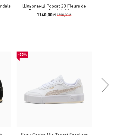
ndals
Шльопанці Popcat 20 Fleurs de
Шльопанці Lea
Provence Sandals Women
Sandal
1140,00 ₴
1190,00
1590,00 ₴
-30%
НОВИНКА
t
Кеди Carina Mia Topcat Sneakers
Кеди Carina Mia