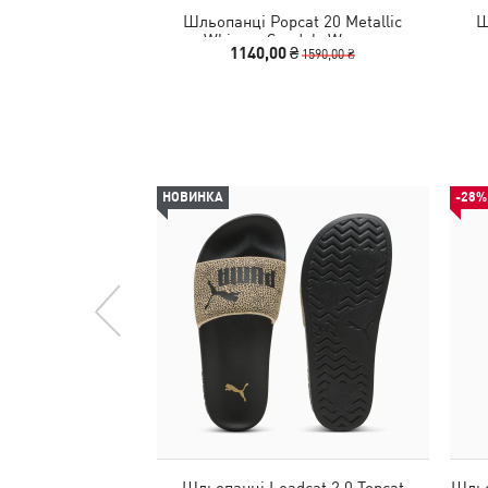
Шльопанці Popcat 20 Metallic
Ш
Whisper Sandals Women
1140,00 ₴
1590,00 ₴
НОВИНКА
-28%
Шльопанці Leadcat 2.0 Topcat
Шльо