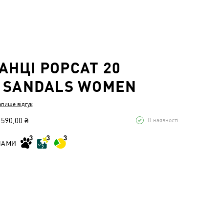
НЦІ POPCAT 20
 SANDALS WOMEN
апише відгук
 590,00 ₴
В наявності
НАМИ