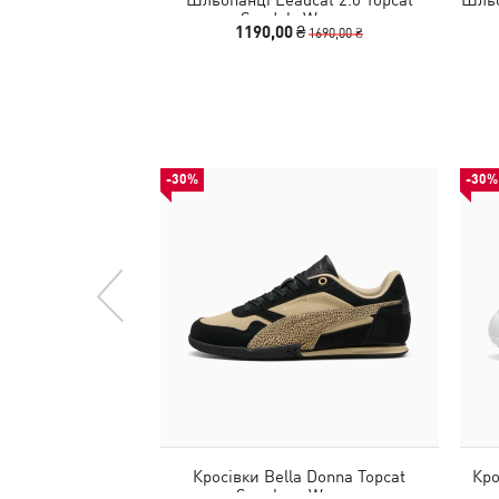
Sandals Women
1190,00 ₴
1690,00 ₴
-30%
-30%
Кросівки Bella Donna Topcat
Кро
Sneakers Women