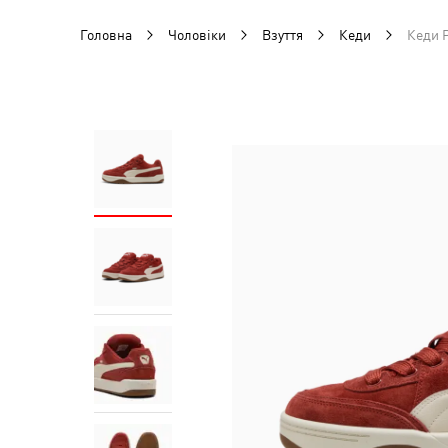
Головна
Чоловіки
Взуття
Кеди
Кеди P