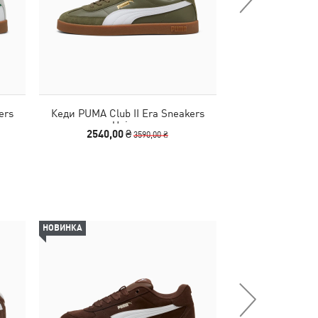
ers
Кеди PUMA Club II Era Sneakers
Кеди Court Cla
Unisex
Formstrip Un
2540,00 ₴
2390,00
3590,00 ₴
НОВИНКА
-30%