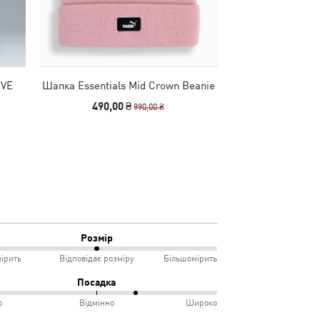
IVE
Шапка Essentials Mid Crown Beanie
Сумка Essentials
x
490,00 ₴
2490
990,00 ₴
Розмір
ірить
Відповідає розміру
Більшомірить
Посадка
о
Відмінно
Широко
мірить