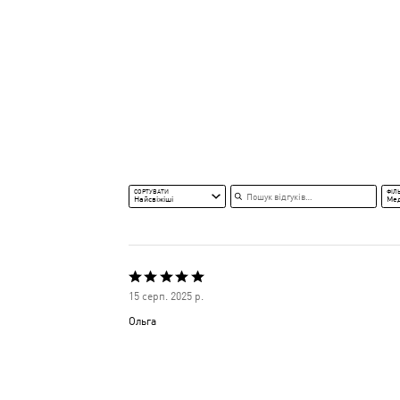
Пошук відгуків
СОРТУВАТИ
ФІЛ
Найсвіжіші
Ме
Оцінено
15 серп. 2025 р.
5
Ольга
з
5