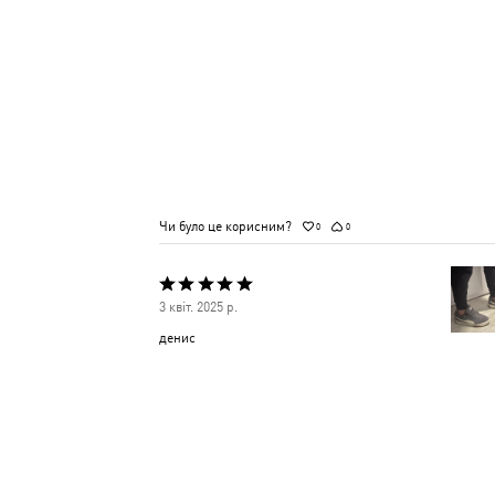
Чи було це корисним?
0
0
Оцінено
3 квіт. 2025 р.
5
денис
з
5