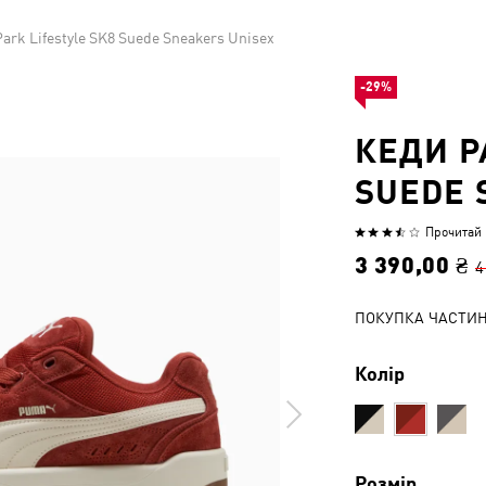
ark Lifestyle SK8 Suede Sneakers Unisex
-29%
КЕДИ P
SUEDE 
Прочитай 1
Оцінено
3.7
3 390,00 ₴
4
з
5
ПОКУПКА ЧАСТИ
Колір
Розмір