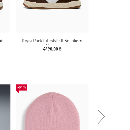
ede
Кеди Park Lifestyle II Sneakers
Кеди Park Luna
Unisex
4490,00 ₴
2940,00
-51%
НОВИНКА