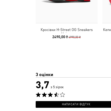
Кросівки H-Street OG Sneakers
Кепк
Unisex
2490,00 ₴
4990,00 ₴
3 оцінки
3,7
з 5 зірок
НАПИСАТИ ВІДГУК