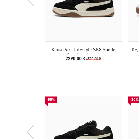
Кеди Park Lifestyle SK8 Suede
Кед
Sneakers Unisex
2290,00 ₴
4590,00 ₴
-50%
-30%