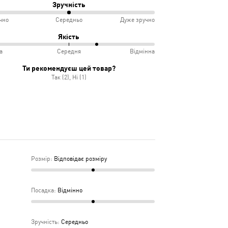
Зручність
чно
Середньо
Дуже зручно
овідає
ко
Якість
іру
а
Середня
Відмінна
інно
учно
Ти рекомендуєш цей товар?
Так (2), Ні (1)
дньо
ка
дня
Розмір
:
Відповідає розміру
Посадка
:
Відмінно
Зручність
:
Середньо