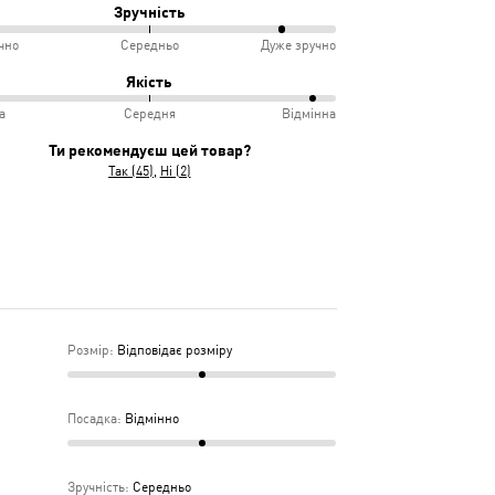
Зручність
чно
Середньо
Дуже зручно
овідає
ко
Якість
іру
а
Середня
Відмінна
інно
учно
Ти рекомендуєш цей товар?
Так (45)
Ні (2)
дньо
ка
дня
Розмір
:
Відповідає розміру
Посадка
:
Відмінно
Зручність
:
Середньо