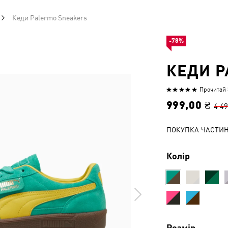
Кеди Palermo Sneakers
-78%
КЕДИ P
Прочитай 3
Оцінено
4.8
999,00 ₴
4 49
з
5
ПОКУПКА ЧАСТИ
Колір
Розмір