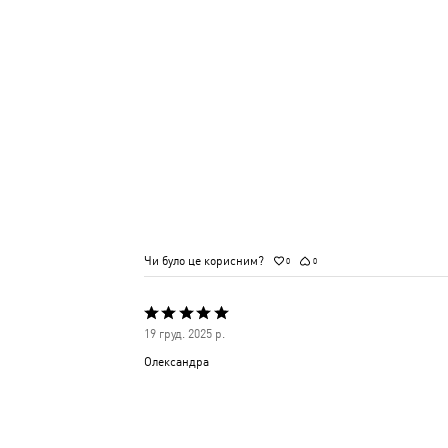
Чи було це корисним?
0
0
Оцінено
19 груд. 2025 р.
5
Олександра
з
5