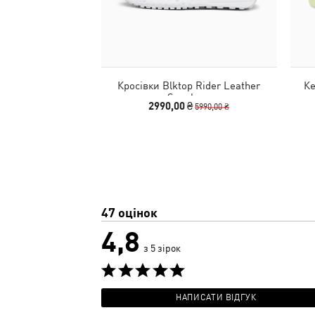
Кросівки Blktop Rider Leather
Ке
Sneakers
2990,00 ₴
5990,00 ₴
47 оцінок
4,8
з 5 зірок
НАПИСАТИ ВІДГУК