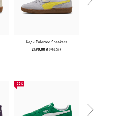
Кеди Palermo Sneakers
Кеди Paler
2490,00 ₴
2490,00
4990,00 ₴
-30%
-50%