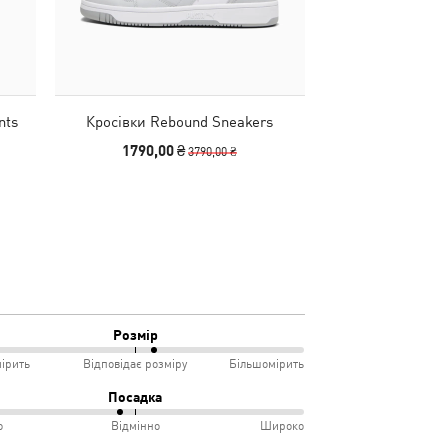
nts
Кросівки Rebound Sneakers
Сумка Essentials
1790,00 ₴
2490
3790,00 ₴
Розмір
ірить
Відповідає розміру
Більшомірить
Посадка
о
Відмінно
Широко
мірить