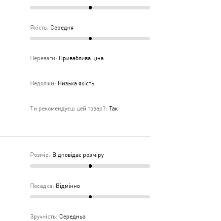
Якість
:
Середня
Переваги
:
Приваблива ціна
Недоліки
:
Низька якість
Ти рекомендуєш цей товар?
:
Так
Розмір
:
Відповідає розміру
Посадка
:
Відмінно
Зручність
:
Середньо