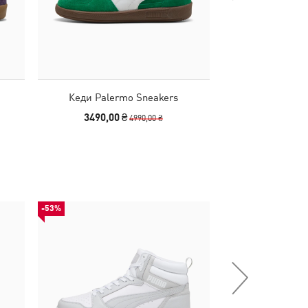
Кеди Palermo Sneakers
Кеди Paler
3490,00 ₴
2490,00
4990,00 ₴
-53%
НОВИНКА