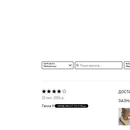
Пошук відгуків
СОРТУВАТИ
ФІЛ
Найсвіжіші
Ме
ДОСТА
Оцінено
23 лип. 2026 р.
ЗАЗН
4
Ганна Н
ПЕРЕВІРЕНИЙ ПОКУПЕЦЬ
з
5