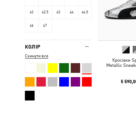
42
42.5
43
44
44.5
46
47
КОЛІР
Скинути все
Кросівки S
Metallic Sneak
5 590,0