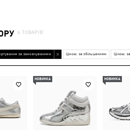
ОРУ
6
ТОВАРІВ
ортування за замовчуванням
Ціною: за збільшенням
Ціною: з
НОВИНКА
НОВИНКА