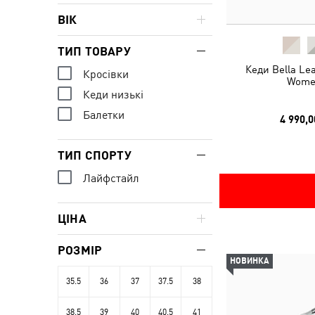
ВІК
ТИП ТОВАРУ
Кеди Bella Le
Кросівки
Wome
Кеди низькі
Балетки
4 990,0
ТИП СПОРТУ
Лайфстайл
ЦІНА
РОЗМІР
НОВИНКА
35.5
36
37
37.5
38
38.5
39
40
40.5
41