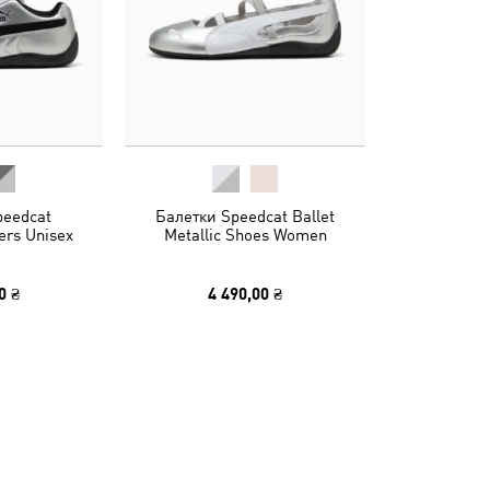
peedcat
Балетки Speedcat Ballet
ers Unisex
Metallic Shoes Women
0 ₴
4 490,00 ₴