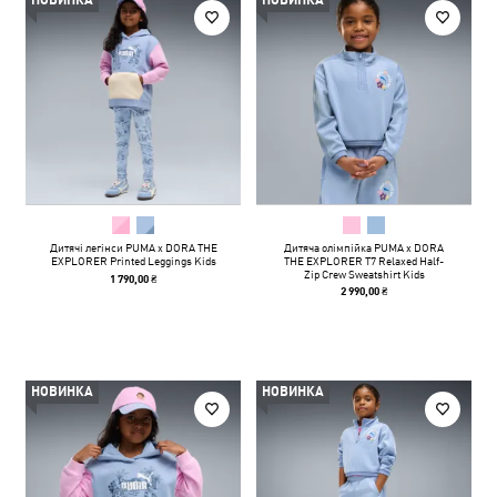
НОВИНКА
НОВИНКА
Дитячі легінси PUMA x DORA THE
Дитяча олімпійка PUMA x DORA
EXPLORER Printed Leggings Kids
THE EXPLORER T7 Relaxed Half-
Zip Crew Sweatshirt Kids
1 790,00 ₴
2 990,00 ₴
НОВИНКА
НОВИНКА