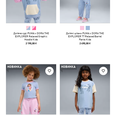
Дитяче худі PUMA x DORA THE
Дитячі штани PUMA x DORA THE
EXPLORER Relaxed Graphic
EXPLORER T7 Relaxed Barrel
Hoodie Kids
Pants Kids
2 190,00 ₴
2 490,00 ₴
НОВИНКА
НОВИНКА