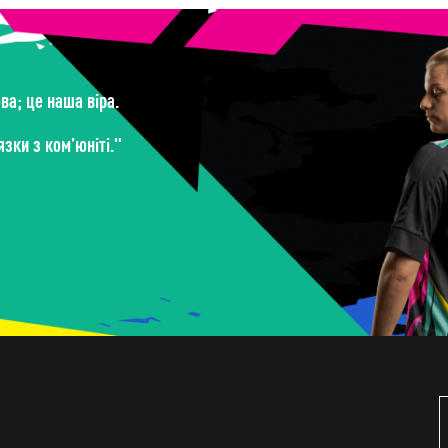
а; це наша віра.
зки з ком’юніті."