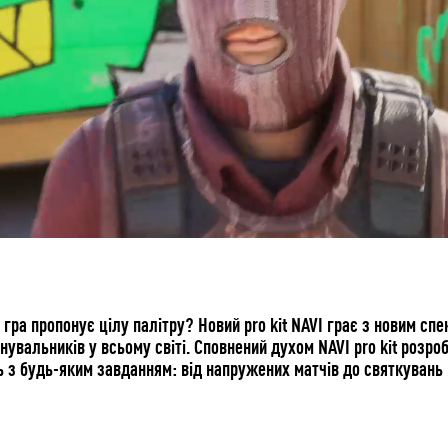
гра пропонує цілу палітру? Новий pro kit NAVI грає з новим сп
анувальників у всьому світі. Сповнений духом NAVI pro kit роз
 з будь-яким завданням: від напружених матчів до святкувань