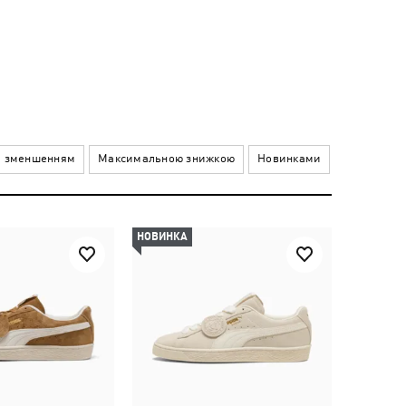
а зменшенням
Максимальною знижкою
Новинками
НОВИНКА