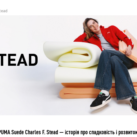
tead
STEAD
PUMA Suede Charles F. Stead — історія про спадковість і розвиток