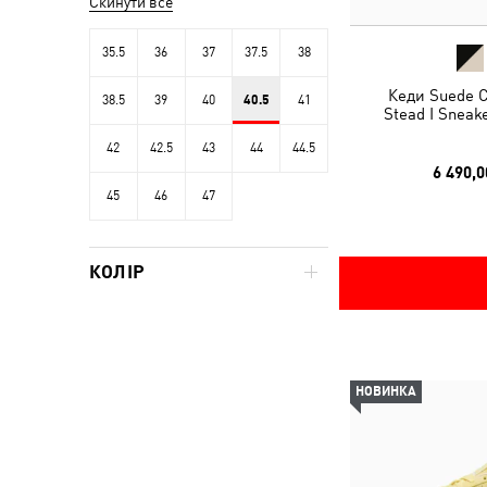
Скинути все
35.5
36
37
37.5
38
Кеди Suede C
38.5
39
40
40.5
41
Stead I Sneak
42
42.5
43
44
44.5
6 490,0
45
46
47
КОЛІР
НОВИНКА