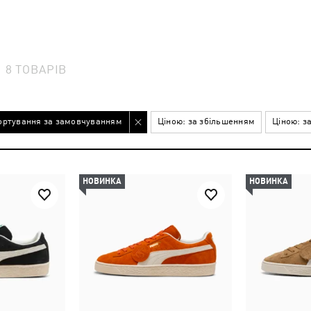
8
ТОВАРІВ
ортування за замовчуванням
Ціною: за збільшенням
Ціною: з
НОВИНКА
НОВИНКА