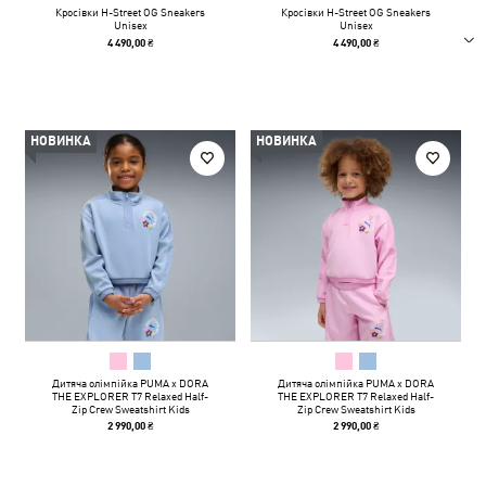
Кросівки H-Street OG Sneakers
Кросівки H-Street OG Sneakers
Unisex
Unisex
4 490,00 ₴
4 490,00 ₴
НОВИНКА
НОВИНКА
Дитяча олімпійка PUMA x DORA
Дитяча олімпійка PUMA x DORA
THE EXPLORER T7 Relaxed Half-
THE EXPLORER T7 Relaxed Half-
Zip Crew Sweatshirt Kids
Zip Crew Sweatshirt Kids
2 990,00 ₴
2 990,00 ₴