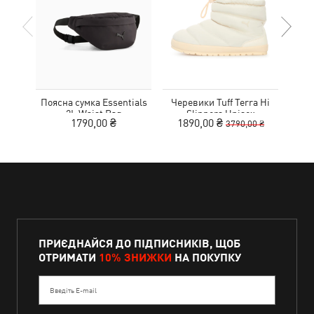
Поясна сумка Essentials
Черевики Tuff Terra Hi
К
2L Waist Bag
Slippers Unisex
1790,00 ₴
1890,00 ₴
3790,00 ₴
ПРИЄДНАЙСЯ ДО ПІДПИСНИКІВ, ЩОБ
ОТРИМАТИ
10% ЗНИЖКИ
НА ПОКУПКУ
Введіть E-mail