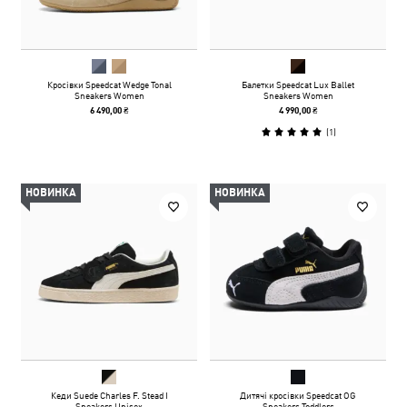
Кросівки Speedcat Wedge Tonal
Балетки Speedcat Lux Ballet
Sneakers Women
Sneakers Women
6 490,00 ₴
4 990,00 ₴
(
1
)
НОВИНКА
НОВИНКА
Кеди Suede Charles F. Stead I
Дитячі кросівки Speedcat OG
Sneakers Unisex
Sneakers Toddlers