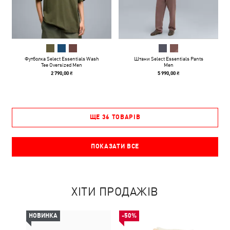
Футболка Select Essentials Wash
Штани Select Essentials Pants
Tee Oversized Men
Men
2 790,00 ₴
5 990,00 ₴
ЩЕ 36 ТОВАРІВ
ПОКАЗАТИ ВСЕ
ХІТИ ПРОДАЖІВ
НОВИНКА
-50%
НОВ