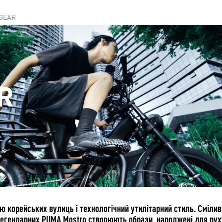
 GEAR
R
корейських вулиць і технологічний утилітарний стиль. Сміливі 
егендарних PUMA Mostro створюють образи, народжені для рух