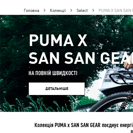
Головна
Колекції
Select
PUMA X SAN SAN
PUMA X
SAN SAN GEA
НА ПОВНІЙ ШВИДКОСТІ
ДЕТАЛЬНІШЕ
Колекція PUMA x SAN SAN GEAR поєднує енергію 
л