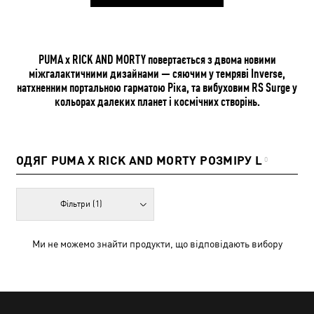
PUMA x RICK AND MORTY повертається з двома новими
міжгалактичними дизайнами — сяючим у темряві Inverse,
натхненним портальною гарматою Ріка, та вибуховим RS Surge у
кольорах далеких планет і космічних створінь.
ОДЯГ PUMA X RICK AND MORTY РОЗМІРУ L
0
Фільтри
(1)
Ми не можемо знайти продукти, що відповідають вибору