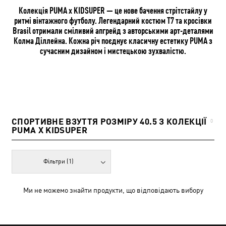
Колекція PUMA x KIDSUPER — це нове бачення стрітстайлу у
ритмі вінтажного футболу. Легендарний костюм T7 та кросівки
Brasil отримали сміливий апгрейд з авторськими арт-деталями
Колма Діллейна. Кожна річ поєднує класичну естетику PUMA з
сучасним дизайном і мистецькою зухвалістю.
СПОРТИВНЕ ВЗУТТЯ РОЗМІРУ 40.5 З КОЛЕКЦІЇ
0
PUMA X KIDSUPER
Фільтри
(1)
Ми не можемо знайти продукти, що відповідають вибору