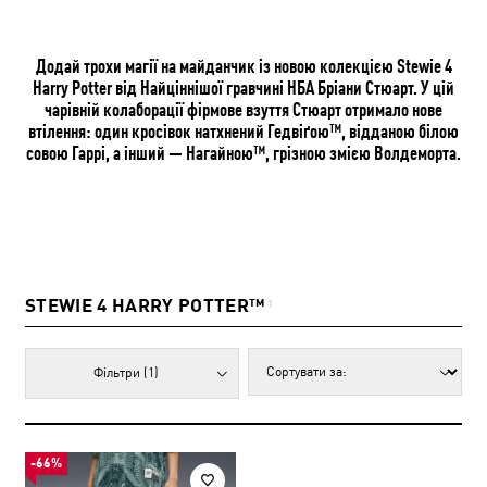
Додай трохи магії на майданчик із новою колекцією Stewie 4
Harry Potter від Найціннішої гравчині НБА Бріани Стюарт. У цій
чарівній колаборації фірмове взуття Стюарт отримало нове
втілення: один кросівок натхнений Гедвіґою™, відданою білою
совою Гаррі, а інший — Нагайною™, грізною змією Волдеморта.
STEWIE 4 HARRY POTTER™
1
Фільтри
(1)
-66%