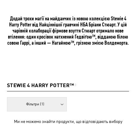
Додай трохи магії на майданчик із новою колекцією Stewie 4
Harry Potter від Найціннішої гравчині НБА Бріани Стюарт. У цій
чарівній колаборації фірмове взуття Стюарт отримало нове
втілення: один кросівок натхнений Гедвіґою™, відданою білою
совою Гаррі, а інший — Нагайною™, грізною змією Волдеморта.
STEWIE 4 HARRY POTTER™
0
Фільтри
(1)
Ми не можемо знайти продукти, що відповідають вибору