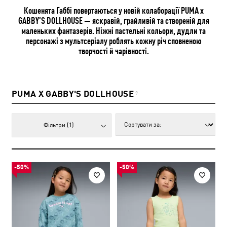
Кошенята Габбі повертаються у новій колаборації PUMA x
GABBY’S DOLLHOUSE — яскравій, грайливій та створеній для
маленьких фантазерів. Ніжні пастельні кольори, дудли та
персонажі з мультсеріалу роблять кожну річ сповненою
творчості й чарівності.
PUMA X GABBY'S DOLLHOUSE
9
Фільтри
(1)
-50%
-50%