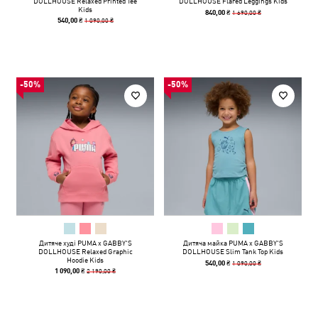
DOLLHOUSE Relaxed Printed Tee
DOLLHOUSE Flared Leggings Kids
Kids
1 690,00 ₴
840,00 ₴
1 090,00 ₴
540,00 ₴
-50%
-50%
Дитяче худі PUMA x GABBY'S
Дитяча майка PUMA x GABBY'S
DOLLHOUSE Relaxed Graphic
DOLLHOUSE Slim Tank Top Kids
Hoodie Kids
1 090,00 ₴
540,00 ₴
2 190,00 ₴
1 090,00 ₴