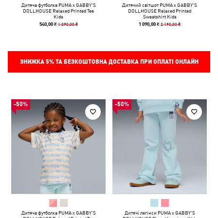
Дитяча футболка PUMA x GABBY'S
Дитячий світшот PUMA x GABBY'S
DOLLHOUSE Relaxed Printed Tee
DOLLHOUSE Relaxed Printed
Kids
Sweatshirt Kids
1 090,00 ₴
2 190,00 ₴
540,00 ₴
1 090,00 ₴
ЗНИЖКА
5%
ТА БЕЗКОШТОВНА ДОСТАВКА ПРИ ОПЛАТІ ОНЛАЙН
-50%
-50%
Дитяча футболка PUMA x GABBY'S
Дитячі легінси PUMA x GABBY'S