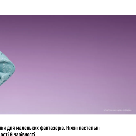
ній для маленьких фантазерів. Ніжні пастельні
сті й чарівності.