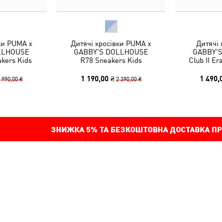
ки PUMA x
Дитячі кросівки PUMA x
Дитячі
LLHOUSE
GABBY'S DOLLHOUSE
GABBY'
kers Kids
R78 Sneakers Kids
Club II Er
1 190,00 ₴
1 490,
 990,00 ₴
2 390,00 ₴
ЗНИЖКА
5%
ТА БЕЗКОШТОВНА ДОСТАВКА ПР