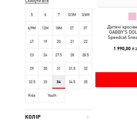
Скинути все
5
6
7
0/3M
3/6M
Дитячі кросів
6/9M
12M
18M
2T
3T
GABBY'S DO
Speedcat Snea
4T
19
20
21
22
1 990,00 ₴
3
23
24
27.5
28
28.5
29
30
31
31.5
32
32.5
33
34
34.5
35
Kids
Youth
КОЛІР