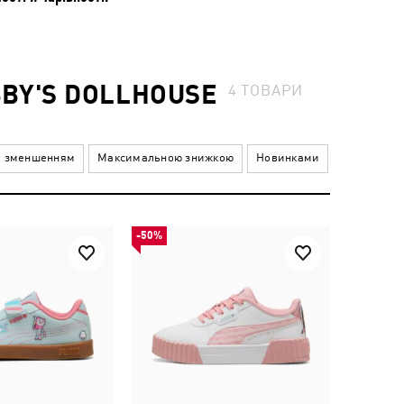
BBY'S DOLLHOUSE
4
ТОВАРИ
а зменшенням
Максимальною знижкою
Новинками
-50%