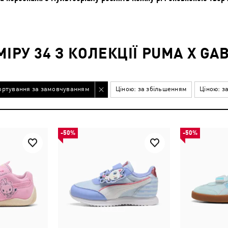
ІРУ 34 З КОЛЕКЦІЇ PUMA X GA
ортування за замовчуванням
Ціною: за збільшенням
Ціною: з
-50%
-50%