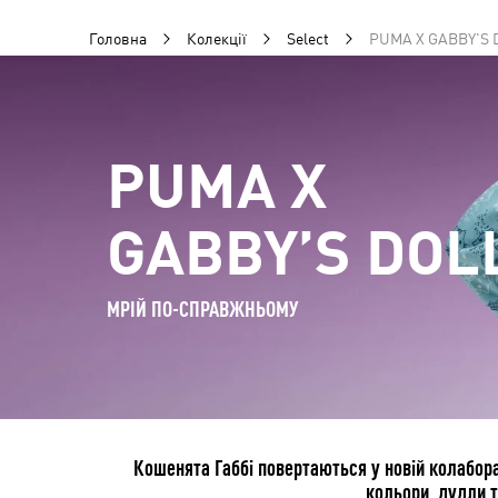
Головна
Колекції
Select
PUMA X GABBY'S
PUMA X
GABBY’S DOL
МРІЙ ПО-СПРАВЖНЬОМУ
Кошенята Габбі повертаються у новій колабора
кольори, дудли т