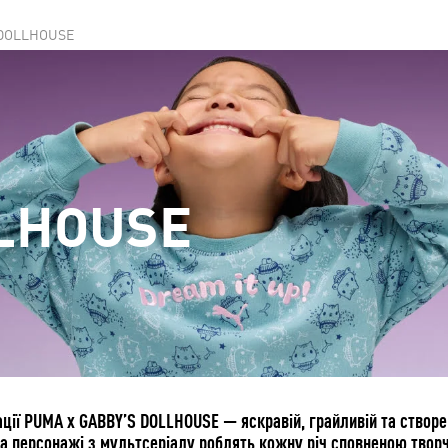
 DOLLHOUSE
LHOUSE
ції PUMA x GABBY’S DOLLHOUSE — яскравій, грайливій та створе
а персонажі з мультсеріалу роблять кожну річ сповненою творчо