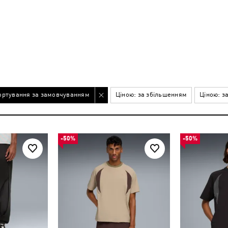
ортування за замовчуванням
Ціною: за збільшенням
Ціною: з
-50%
-50%