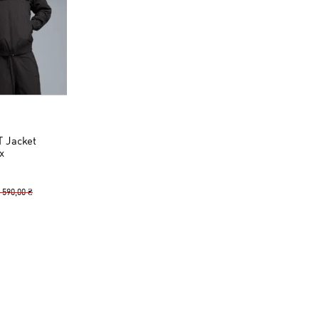
 Jacket
x
 590,00 ₴