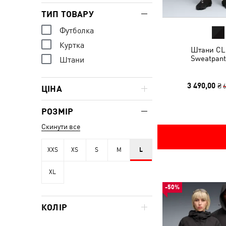
ТИП ТОВАРУ
Футболка
Куртка
Штани CL
Sweatpant
Штани
3 490,00 ₴
6
ЦІНА
РОЗМІР
Скинути все
XXS
XS
S
M
L
XL
-50%
КОЛІР